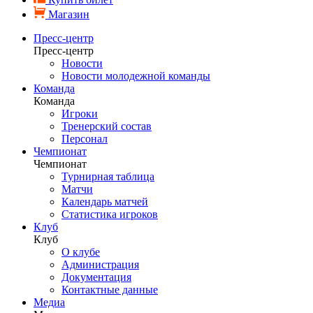
Магазин
Пресс-центр
Пресс-центр
Новости
Новости молодежной команды
Команда
Команда
Игроки
Тренерский состав
Персонал
Чемпионат
Чемпионат
Турнирная таблица
Матчи
Календарь матчей
Статистика игроков
Клуб
Клуб
О клубе
Администрация
Документация
Контактные данные
Медиа