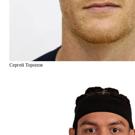
Сергей Торопов