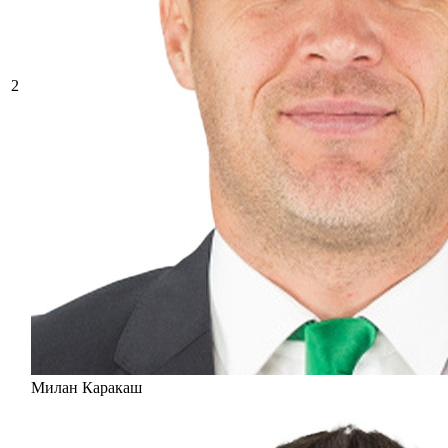
2
Милан Каракаш