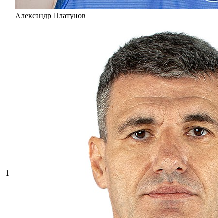
Александр Платунов
1