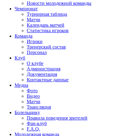
Новости молодежной команды
Чемпионат
Турнирная таблица
Матчи
Календарь матчей
Статистика игроков
Команда
Игроки
Тренерский состав
Персонал
Клуб
О клубе
Администрация
Документация
Контактные данные
Медиа
Фото
Видео
Матчи
Трансляция
Болельщику
Правила поведения зрителей
Фан-клуб
F.A.Q.
Молодежная команда