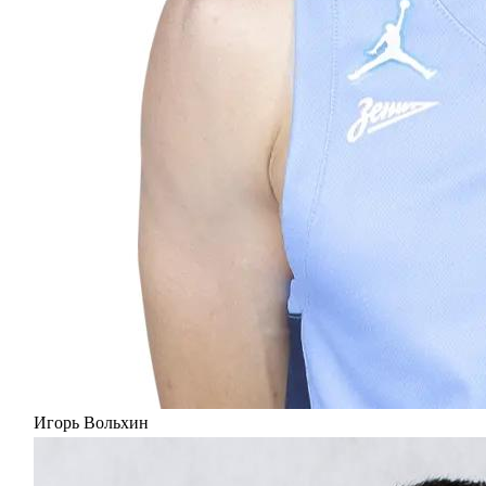
Игорь Вольхин