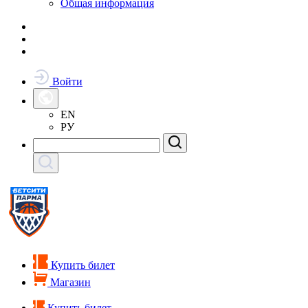
Общая информация
Войти
EN
РУ
Купить билет
Магазин
Купить билет