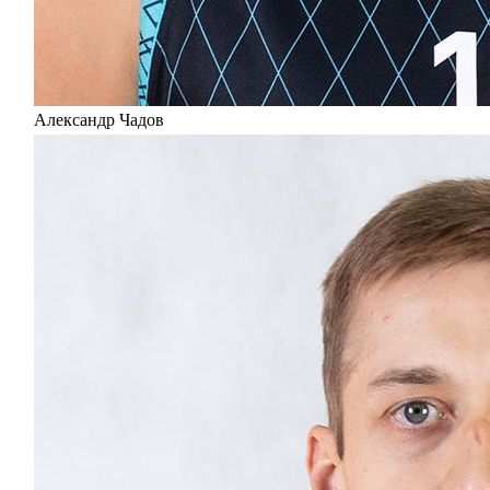
Александр Чадов