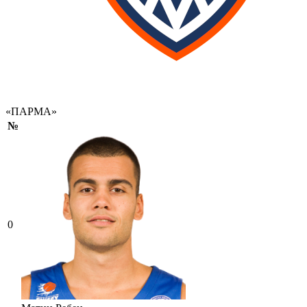
«ПАРМА»
№
0