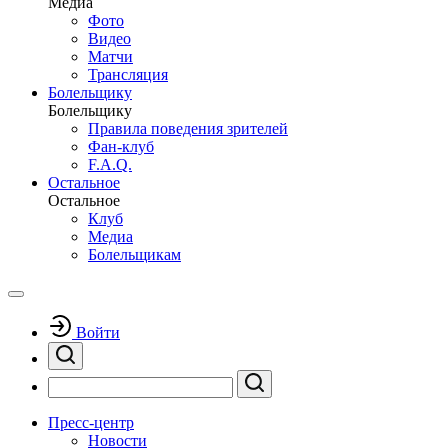
Медиа
Фото
Видео
Матчи
Трансляция
Болельщику
Болельщику
Правила поведения зрителей
Фан-клуб
F.A.Q.
Остальное
Остальное
Клуб
Медиа
Болельщикам
Войти
Пресс-центр
Новости