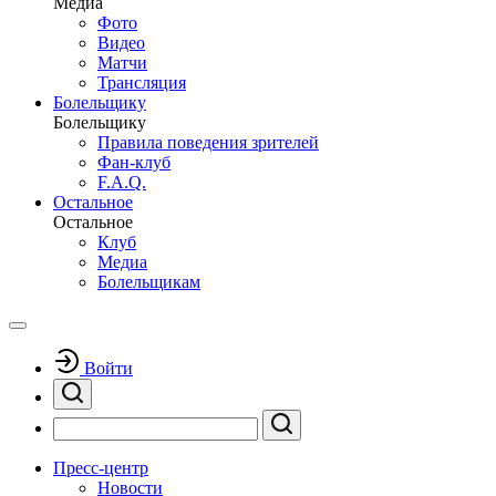
Медиа
Фото
Видео
Матчи
Трансляция
Болельщику
Болельщику
Правила поведения зрителей
Фан-клуб
F.A.Q.
Остальное
Остальное
Клуб
Медиа
Болельщикам
Войти
Пресс-центр
Новости