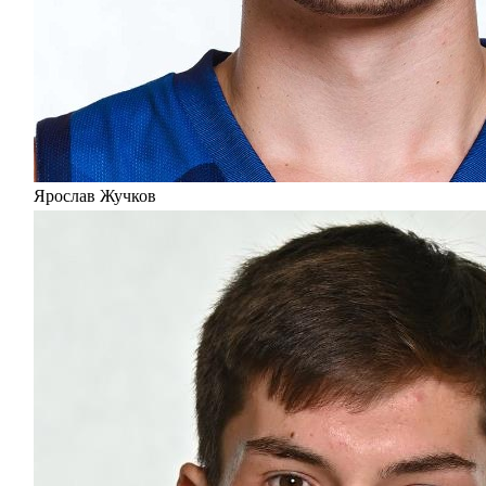
Ярослав Жучков