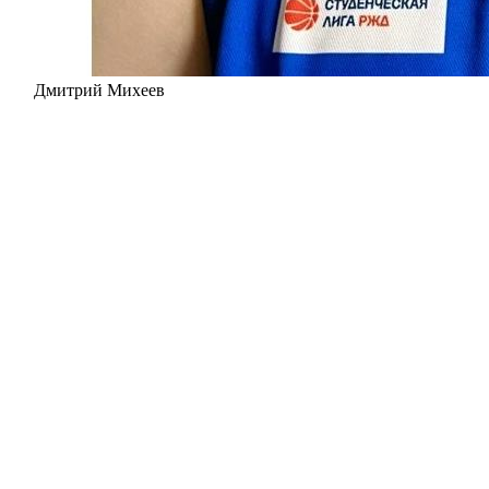
Дмитрий Михеев