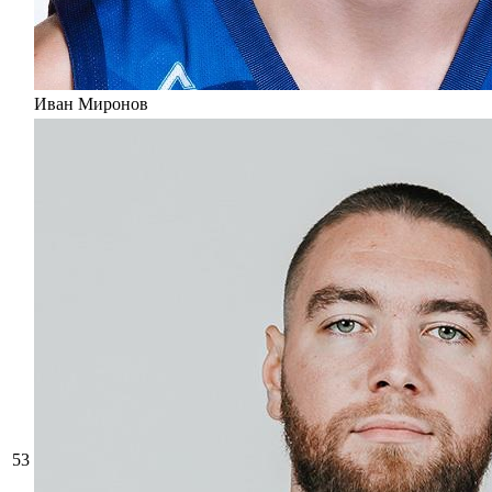
Иван Миронов
53