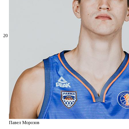
20
Павел Морозов