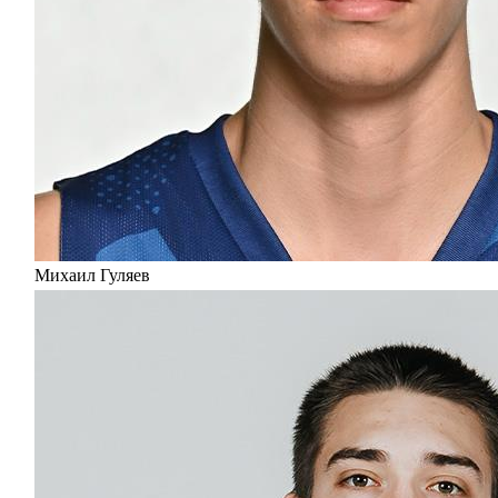
Михаил Гуляев