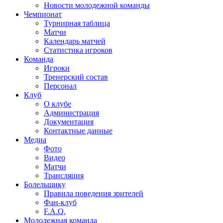
Новости молодежной команды
Чемпионат
Турнирная таблица
Матчи
Календарь матчей
Статистика игроков
Команда
Игроки
Тренерский состав
Персонал
Клуб
О клубе
Администрация
Документация
Контактные данные
Медиа
Фото
Видео
Матчи
Трансляция
Болельщику
Правила поведения зрителей
Фан-клуб
F.A.Q.
Молодежная команда