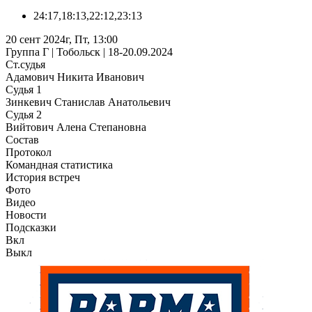
24:17,18:13,22:12,23:13
20 сент 2024г, Пт, 13:00
Группа Г | Тобольск | 18-20.09.2024
Ст.судья
Адамович Никита Иванович
Судья 1
Зинкевич Станислав Анатольевич
Судья 2
Вийтович Алена Степановна
Состав
Протокол
Командная статистика
История встреч
Фото
Видео
Новости
Подсказки
Вкл
Выкл