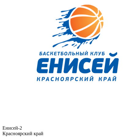
Енисей-2
Красноярский край