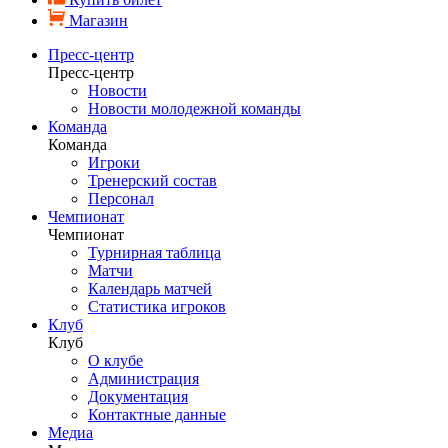
Магазин
Пресс-центр
Пресс-центр
Новости
Новости молодежной команды
Команда
Команда
Игроки
Тренерский состав
Персонал
Чемпионат
Чемпионат
Турнирная таблица
Матчи
Календарь матчей
Статистика игроков
Клуб
Клуб
О клубе
Администрация
Документация
Контактные данные
Медиа