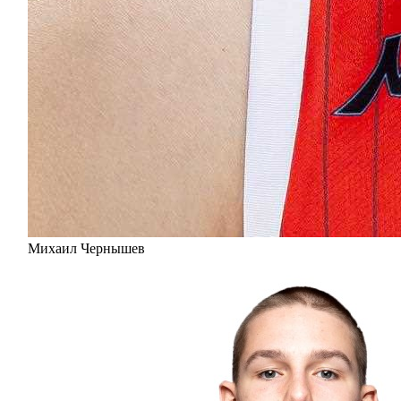
Михаил Чернышев