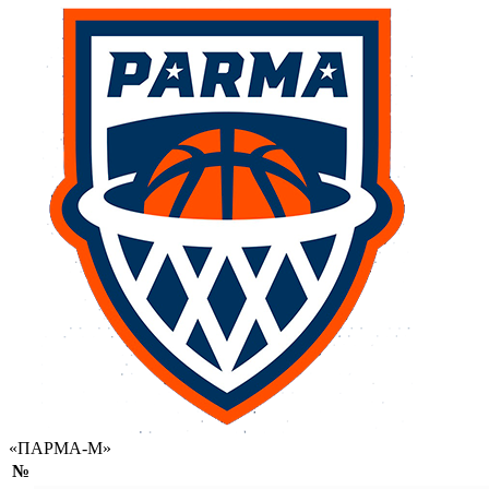
«ПАРМА-М»
№