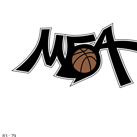
83
:
79