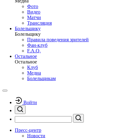
Медиа
Фото
Видео
Матчи
Трансляция
Болельщику
Болельщику
Правила поведения зрителей
Фан-клуб
F.A.Q.
Остальное
Остальное
Клуб
Медиа
Болельщикам
Войти
Пресс-центр
Новости