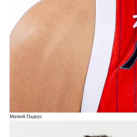
Матвей Падиус