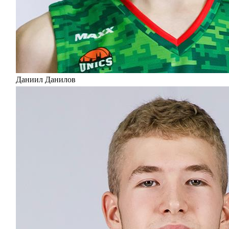
Даниил Данилов