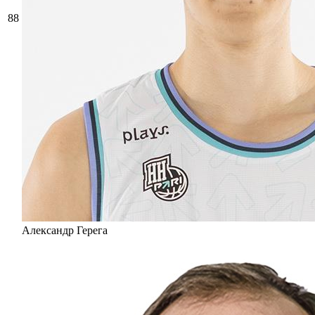
88
Александр Герега