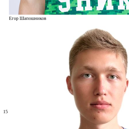
Егор Шапошников
15