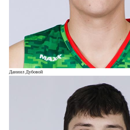
Даниил Дубовой