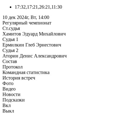
17:32,17:21,26:21,11:30
10 дек 2024г, Вт, 14:00
Регулярный чемпионат
Ст.судья
Хамитов Эдуард Михайлович
Судья 1
Ермилкин Глеб Эрнестович
Судья 2
Аторин Денис Александрович
Состав
Протокол
Командная статистика
История встреч
Фото
Видео
Новости
Подсказки
Вкл
Выкл