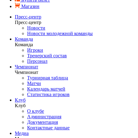
Магазин
Пресс-центр
Пресс-центр
Новости
Новости молодежной команды
Команда
Команда
Игроки
Тренерский состав
Персонал
Чемпионат
Чемпионат
Турнирная таблица
Матчи
Календарь матчей
Статистика игроков
Клуб
Клуб
О клубе
Администрация
Документация
Контактные данные
Медиа