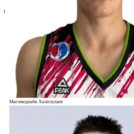
1
Магомеднаби Халилулаев