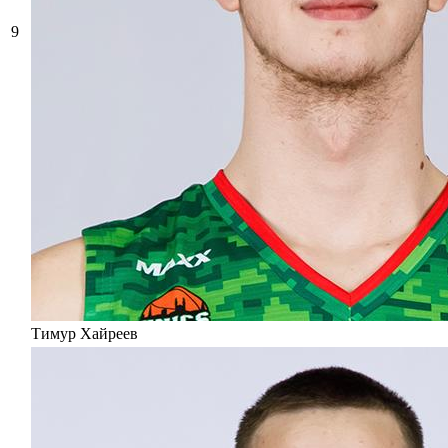
9
Тимур Хайреев