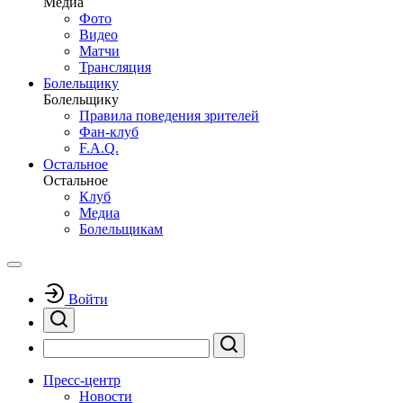
Медиа
Фото
Видео
Матчи
Трансляция
Болельщику
Болельщику
Правила поведения зрителей
Фан-клуб
F.A.Q.
Остальное
Остальное
Клуб
Медиа
Болельщикам
Войти
Пресс-центр
Новости