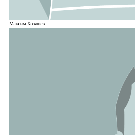
Максим Хозяшев