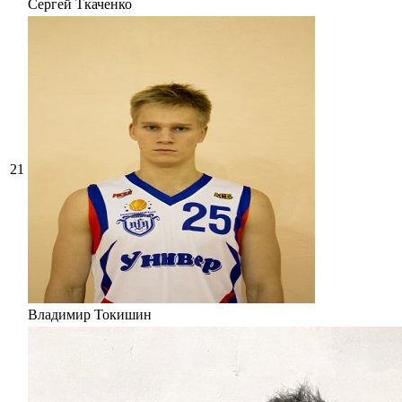
Сергей Ткаченко
21
Владимир Токишин