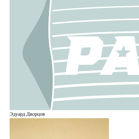
Эдуард Дворцов