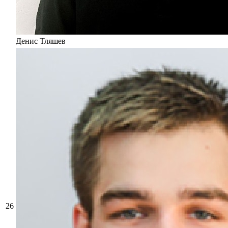
Денис Тляшев
26