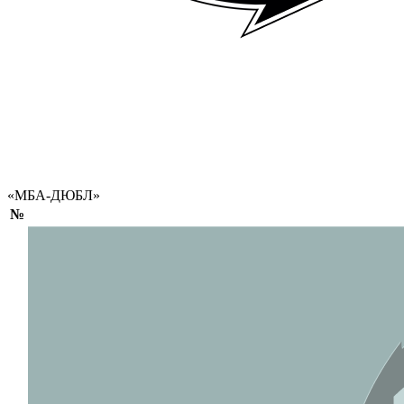
«МБА-ДЮБЛ»
№