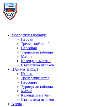
Молодежная команда
Игроки
Тренерский штаб
Персонал
Турнирная таблица
Матчи
Календарь матчей
Статистика игроков
ПАРМА-ДЮБЛ
Игроки
Тренерский штаб
Персонал
Турнирная таблица
Матчи
Календарь матчей
Статистика игроков
Арена