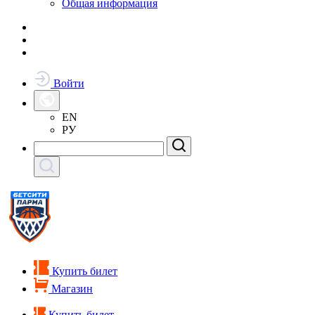
Общая информация
Войти
EN
РУ
Купить билет
Магазин
Купить билет