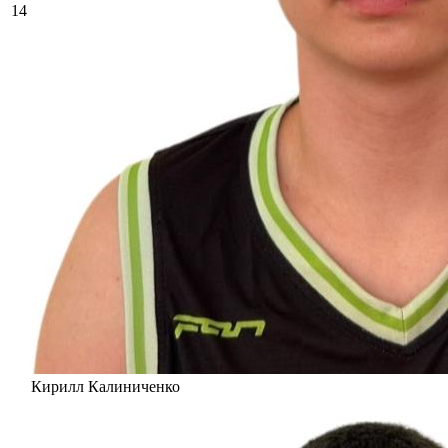
14
Кирилл Калиниченко