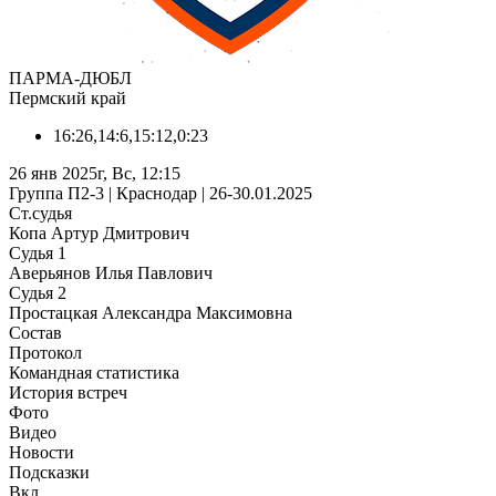
ПАРМА-ДЮБЛ
Пермский край
16:26,14:6,15:12,0:23
26 янв 2025г, Вс, 12:15
Группа П2-3 | Краснодар | 26-30.01.2025
Ст.судья
Копа Артур Дмитрович
Судья 1
Аверьянов Илья Павлович
Судья 2
Простацкая Александра Максимовна
Состав
Протокол
Командная статистика
История встреч
Фото
Видео
Новости
Подсказки
Вкл