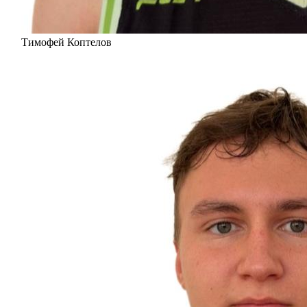
Тимофей Коптелов