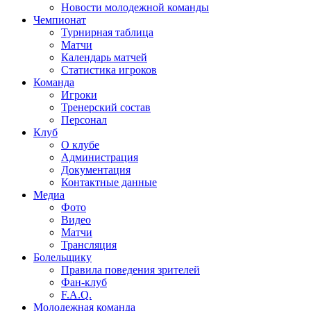
Новости молодежной команды
Чемпионат
Турнирная таблица
Матчи
Календарь матчей
Статистика игроков
Команда
Игроки
Тренерский состав
Персонал
Клуб
О клубе
Администрация
Документация
Контактные данные
Медиа
Фото
Видео
Матчи
Трансляция
Болельщику
Правила поведения зрителей
Фан-клуб
F.A.Q.
Молодежная команда