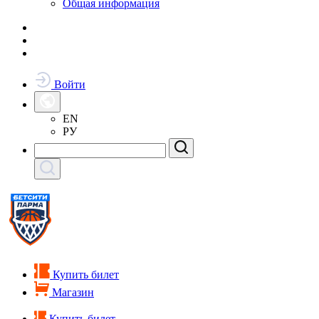
Общая информация
Войти
EN
РУ
Купить билет
Магазин
Купить билет