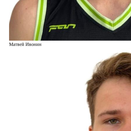
Матвей Ивонин