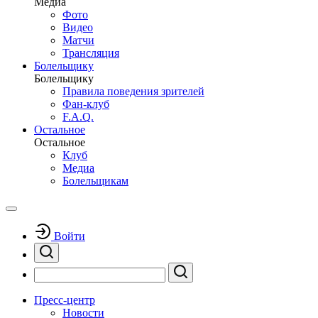
Медиа
Фото
Видео
Матчи
Трансляция
Болельщику
Болельщику
Правила поведения зрителей
Фан-клуб
F.A.Q.
Остальное
Остальное
Клуб
Медиа
Болельщикам
Войти
Пресс-центр
Новости