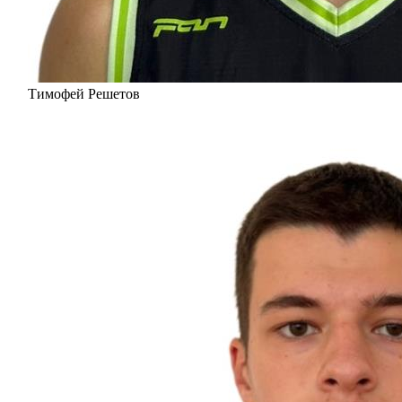
Тимофей Решетов