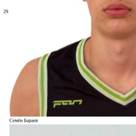
29
Семён Бараев