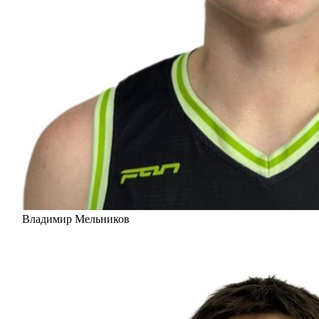
Владимир Мельников