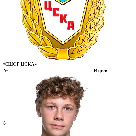
«СШОР ЦСКА»
№
Игрок
6