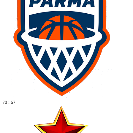
70
:
67