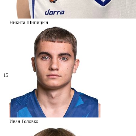
Никита Шипицын
15
Иван Головко