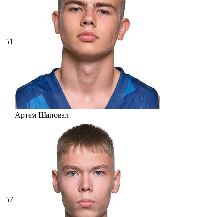
51
Артем Шаповал
57