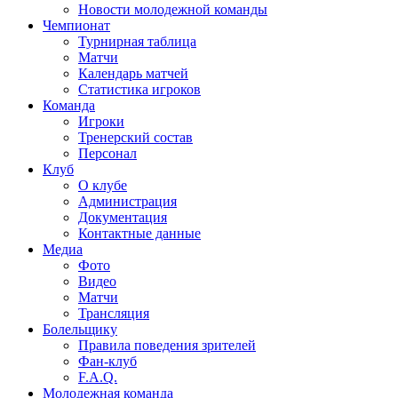
Новости молодежной команды
Чемпионат
Турнирная таблица
Матчи
Календарь матчей
Статистика игроков
Команда
Игроки
Тренерский состав
Персонал
Клуб
О клубе
Администрация
Документация
Контактные данные
Медиа
Фото
Видео
Матчи
Трансляция
Болельщику
Правила поведения зрителей
Фан-клуб
F.A.Q.
Молодежная команда