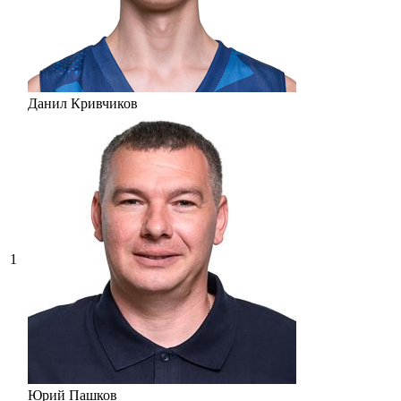
Данил Кривчиков
1
Юрий Пашков