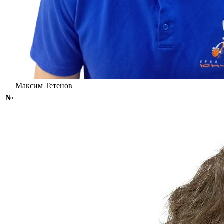
Максим Тетенов
№