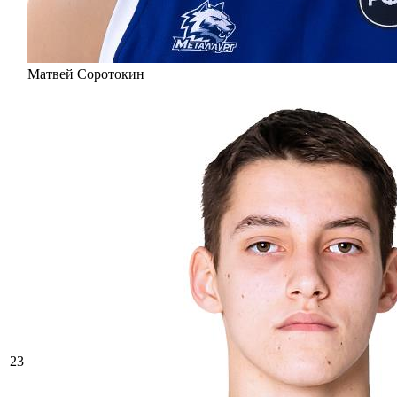
Матвей Соротокин
23