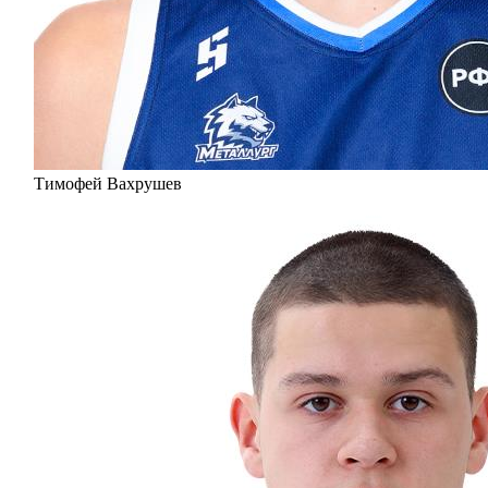
Тимофей Вахрушев