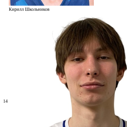
Кирилл Школьников
14