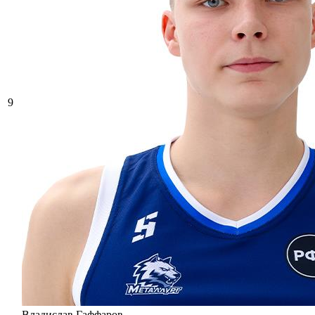
9
Владислав Гаффаров