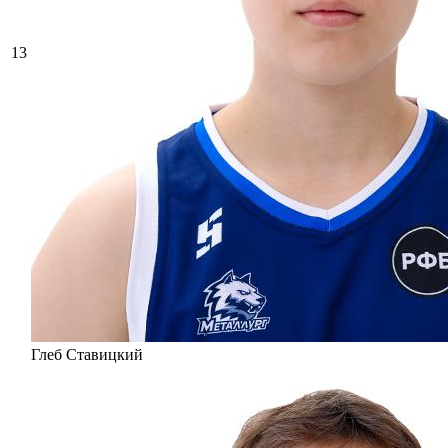
13
Глеб Ставицкий