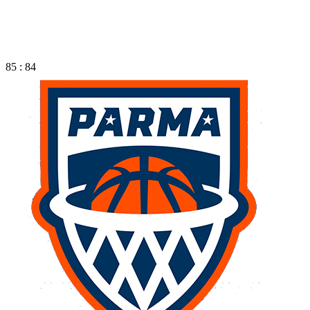
85
:
84