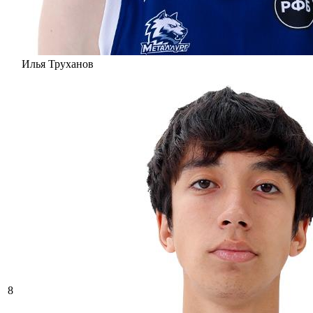
Илья Труханов
8