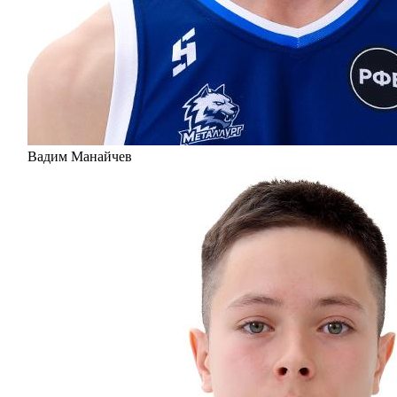
Вадим Манайчев