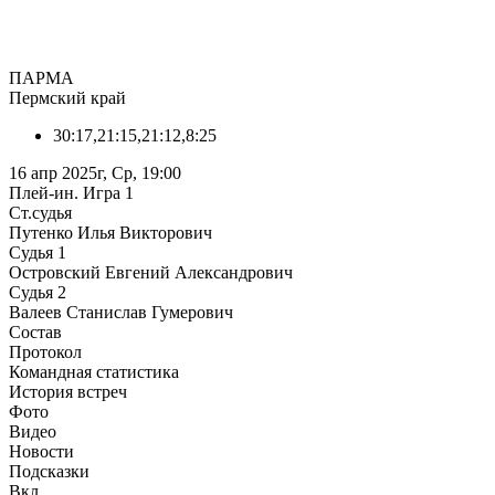
ПАРМА
Пермский край
30:17,21:15,21:12,8:25
16 апр 2025г, Ср, 19:00
Плей-ин. Игра 1
Ст.судья
Путенко Илья Викторович
Судья 1
Островский Евгений Александрович
Судья 2
Валеев Станислав Гумерович
Состав
Протокол
Командная статистика
История встреч
Фото
Видео
Новости
Подсказки
Вкл