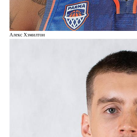
Алекс Хэмилтон