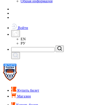
Общая информация
Войти
EN
РУ
Купить билет
Магазин
Купить билет