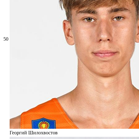
50
Георгий Шилохвостов