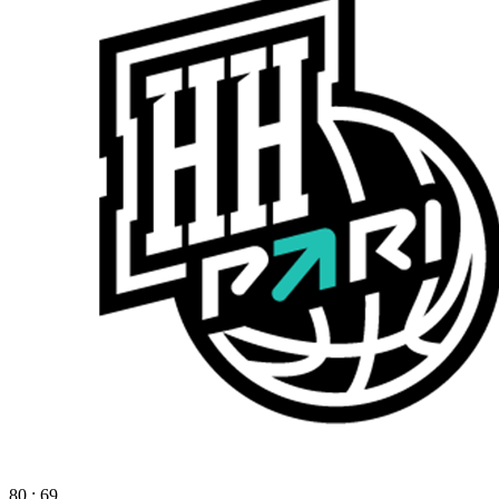
80
:
69