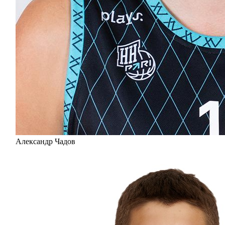
Александр Чадов