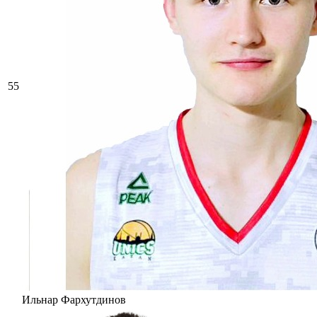
55
Ильнар Фархутдинов