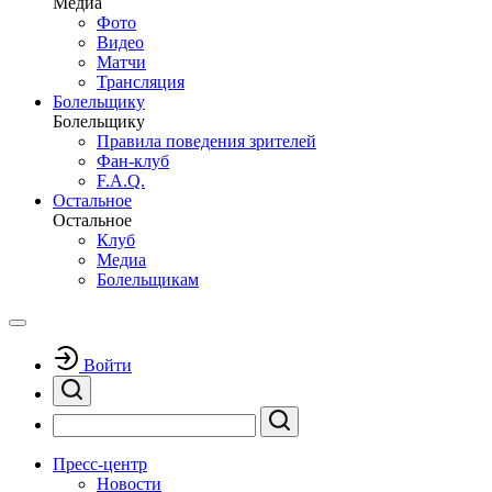
Медиа
Фото
Видео
Матчи
Трансляция
Болельщику
Болельщику
Правила поведения зрителей
Фан-клуб
F.A.Q.
Остальное
Остальное
Клуб
Медиа
Болельщикам
Войти
Пресс-центр
Новости