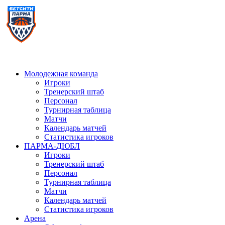
Молодежная команда
Игроки
Тренерский штаб
Персонал
Турнирная таблица
Матчи
Календарь матчей
Статистика игроков
ПАРМА-ДЮБЛ
Игроки
Тренерский штаб
Персонал
Турнирная таблица
Матчи
Календарь матчей
Статистика игроков
Арена