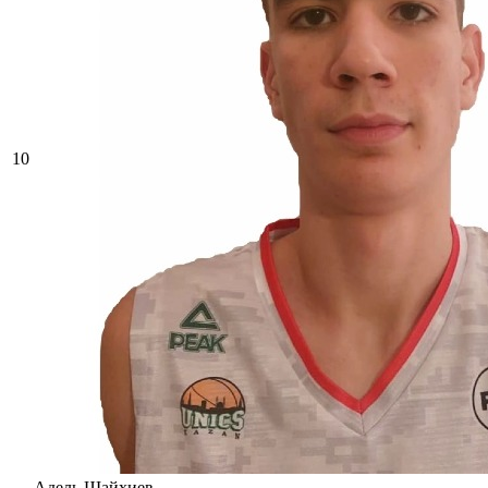
10
Адель Шайхиев