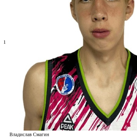
1
Владислав Смагин