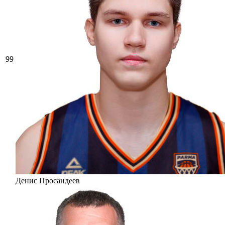
99
Денис Просандеев