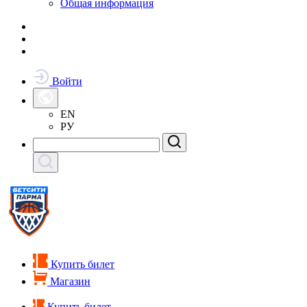
Общая информация
Войти
EN
РУ
Купить билет
Магазин
Купить билет