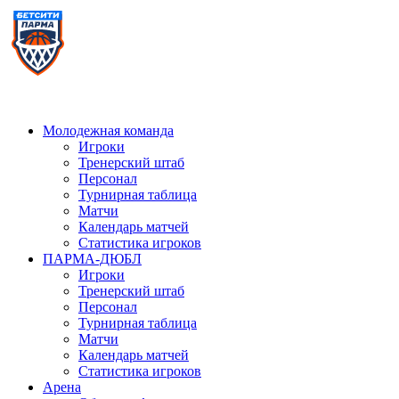
Молодежная команда
Игроки
Тренерский штаб
Персонал
Турнирная таблица
Матчи
Календарь матчей
Статистика игроков
ПАРМА-ДЮБЛ
Игроки
Тренерский штаб
Персонал
Турнирная таблица
Матчи
Календарь матчей
Статистика игроков
Арена