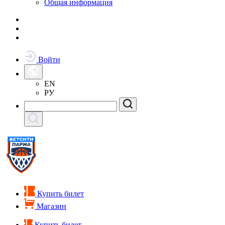
Общая информация
Войти
EN
РУ
Купить билет
Магазин
Купить билет