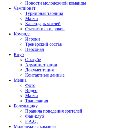
Новости молодежной команды
Чемпионат
Турнирная таблица
Матчи
Календарь матчей
Статистика игроков
Команда
Игроки
Тренерский состав
Персонал
Клуб
О клубе
Администрация
Документация
Контактные данные
Медиа
Фото
Видео
Матчи
Трансляция
Болельщику
Правила поведения зрителей
Фан-клуб
F.A.Q.
Молодежная команда