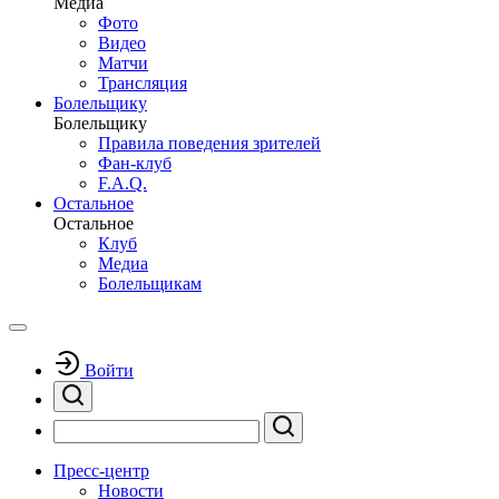
Медиа
Фото
Видео
Матчи
Трансляция
Болельщику
Болельщику
Правила поведения зрителей
Фан-клуб
F.A.Q.
Остальное
Остальное
Клуб
Медиа
Болельщикам
Войти
Пресс-центр
Новости