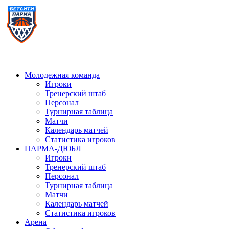
Молодежная команда
Игроки
Тренерский штаб
Персонал
Турнирная таблица
Матчи
Календарь матчей
Статистика игроков
ПАРМА-ДЮБЛ
Игроки
Тренерский штаб
Персонал
Турнирная таблица
Матчи
Календарь матчей
Статистика игроков
Арена