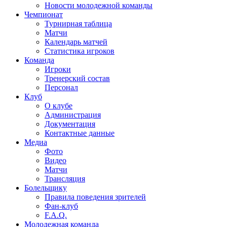
Новости молодежной команды
Чемпионат
Турнирная таблица
Матчи
Календарь матчей
Статистика игроков
Команда
Игроки
Тренерский состав
Персонал
Клуб
О клубе
Администрация
Документация
Контактные данные
Медиа
Фото
Видео
Матчи
Трансляция
Болельщику
Правила поведения зрителей
Фан-клуб
F.A.Q.
Молодежная команда