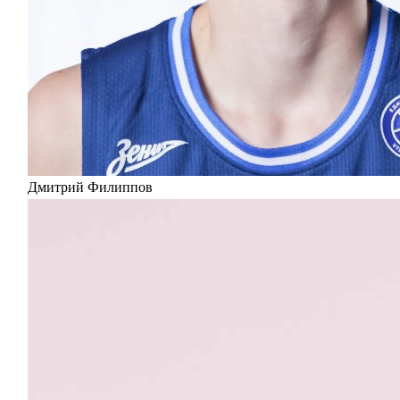
Дмитрий Филиппов