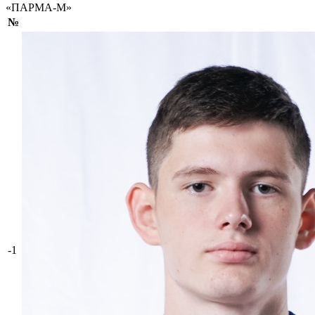
«ПАРМА-М»
№
-1