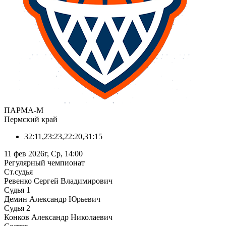
ПАРМА-М
Пермский край
32:11,23:23,22:20,31:15
11 фев 2026г, Ср, 14:00
Регулярный чемпионат
Ст.судья
Ревенко Сергей Владимирович
Судья 1
Демин Александр Юрьевич
Судья 2
Конков Александр Николаевич