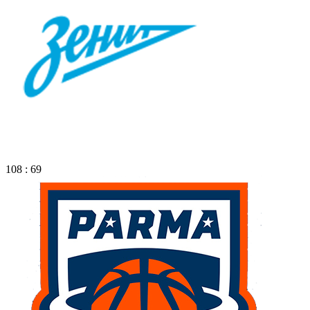
108
:
69