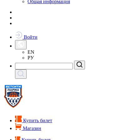
Общая информация
Войти
EN
РУ
Купить билет
Магазин
Купить билет