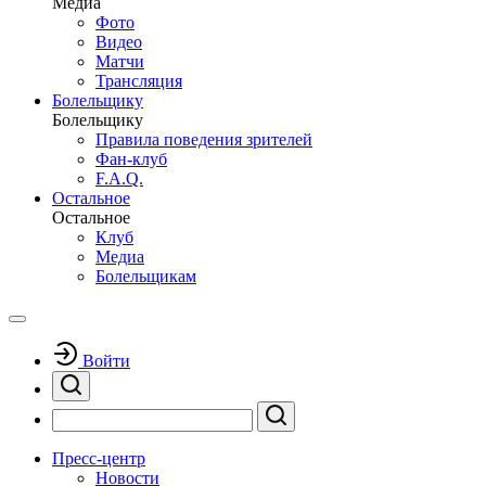
Медиа
Фото
Видео
Матчи
Трансляция
Болельщику
Болельщику
Правила поведения зрителей
Фан-клуб
F.A.Q.
Остальное
Остальное
Клуб
Медиа
Болельщикам
Войти
Пресс-центр
Новости