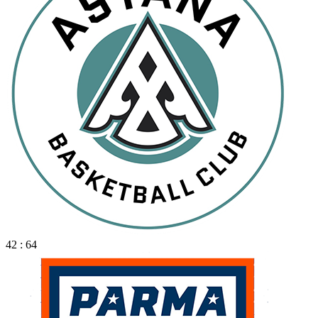
42
:
64