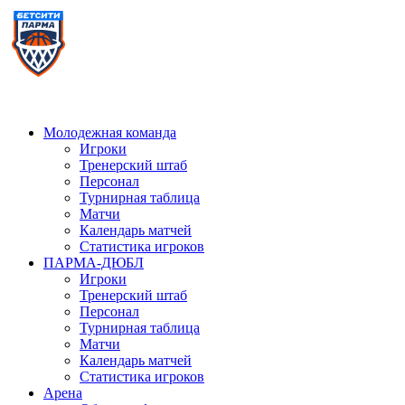
Молодежная команда
Игроки
Тренерский штаб
Персонал
Турнирная таблица
Матчи
Календарь матчей
Статистика игроков
ПАРМА-ДЮБЛ
Игроки
Тренерский штаб
Персонал
Турнирная таблица
Матчи
Календарь матчей
Статистика игроков
Арена