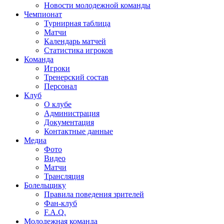
Новости молодежной команды
Чемпионат
Турнирная таблица
Матчи
Календарь матчей
Статистика игроков
Команда
Игроки
Тренерский состав
Персонал
Клуб
О клубе
Администрация
Документация
Контактные данные
Медиа
Фото
Видео
Матчи
Трансляция
Болельщику
Правила поведения зрителей
Фан-клуб
F.A.Q.
Молодежная команда