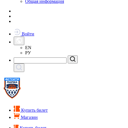
Общая информация
Войти
EN
РУ
Купить билет
Магазин
Купить билет