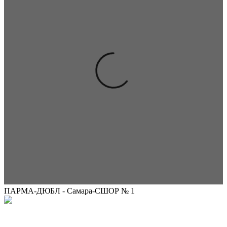
ПАРМА-ДЮБЛ - Самара-СШОР № 1