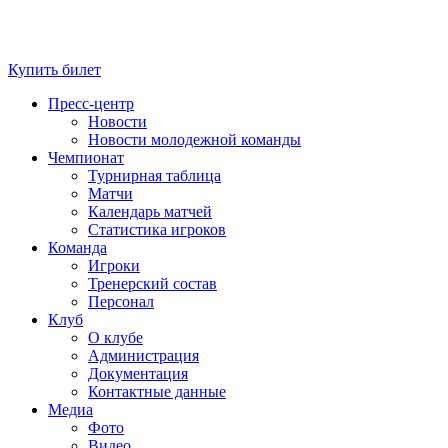
Купить билет
Пресс-центр
Новости
Новости молодежной команды
Чемпионат
Турнирная таблица
Матчи
Календарь матчей
Статистика игроков
Команда
Игроки
Тренерский состав
Персонал
Клуб
О клубе
Администрация
Документация
Контактные данные
Медиа
Фото
Видео