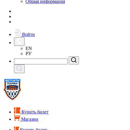
Общая информация
Войти
EN
РУ
Купить билет
Магазин
Купить билет