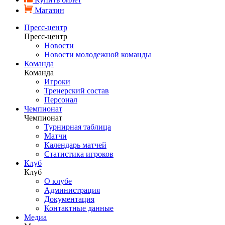
Магазин
Пресс-центр
Пресс-центр
Новости
Новости молодежной команды
Команда
Команда
Игроки
Тренерский состав
Персонал
Чемпионат
Чемпионат
Турнирная таблица
Матчи
Календарь матчей
Статистика игроков
Клуб
Клуб
О клубе
Администрация
Документация
Контактные данные
Медиа