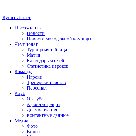
Купить билет
Пресс-центр
Новости
Новости молодежной команды
Чемпионат
Турнирная таблица
Матчи
Календарь матчей
Статистика игроков
Команда
Игроки
Тренерский состав
Персонал
Клуб
О клубе
Администрация
Документация
Контактные данные
Медиа
Фото
Видео