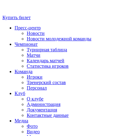
Купить билет
Пресс-центр
Новости
Новости молодежной команды
Чемпионат
Турнирная таблица
Матчи
Календарь матчей
Статистика игроков
Команда
Игроки
Тренерский состав
Персонал
Клуб
О клубе
Администрация
Документация
Контактные данные
Медиа
Фото
Видео