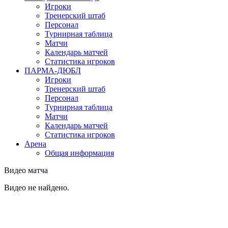
Игроки
Тренерский штаб
Персонал
Турнирная таблица
Матчи
Календарь матчей
Статистика игроков
ПАРМА-ДЮБЛ
Игроки
Тренерский штаб
Персонал
Турнирная таблица
Матчи
Календарь матчей
Статистика игроков
Арена
Общая информация
Видео матча
Видео не найдено.