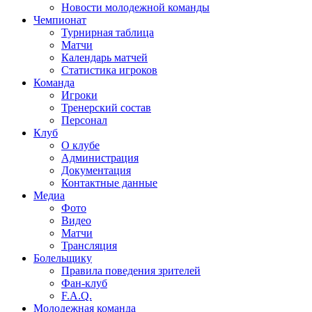
Новости молодежной команды
Чемпионат
Турнирная таблица
Матчи
Календарь матчей
Статистика игроков
Команда
Игроки
Тренерский состав
Персонал
Клуб
О клубе
Администрация
Документация
Контактные данные
Медиа
Фото
Видео
Матчи
Трансляция
Болельщику
Правила поведения зрителей
Фан-клуб
F.A.Q.
Молодежная команда