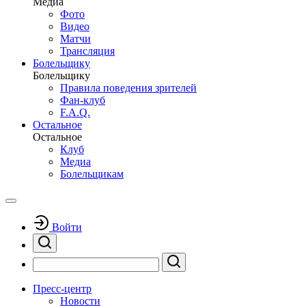
Медиа
Фото
Видео
Матчи
Трансляция
Болельщику
Болельщику
Правила поведения зрителей
Фан-клуб
F.A.Q.
Остальное
Остальное
Клуб
Медиа
Болельщикам
Войти
Пресс-центр
Новости