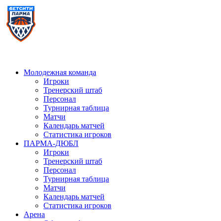
Молодежная команда
Игроки
Тренерский штаб
Персонал
Турнирная таблица
Матчи
Календарь матчей
Статистика игроков
ПАРМА-ДЮБЛ
Игроки
Тренерский штаб
Персонал
Турнирная таблица
Матчи
Календарь матчей
Статистика игроков
Арена