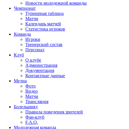
Новости молодежной команды
Чемпионат
Турнирная таблица
Матчи
Календарь матчей
Статистика игроков
Команда
Игроки
Тренерский состав
Персонал
Клуб
О клубе
Администрация
Документация
Контактные данные
Медиа
Фото
Видео
Матчи
Трансляция
Болельщику
Правила поведения зрителей
Фан-клуб
F.A.Q.
Молодежная команда