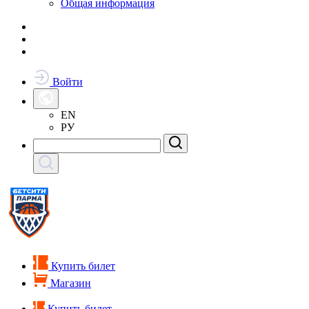
Общая информация
Войти
EN
РУ
Купить билет
Магазин
Купить билет