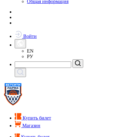
Общая информация
Войти
EN
РУ
Купить билет
Магазин
Купить билет