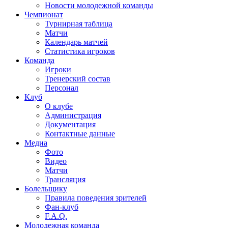
Новости молодежной команды
Чемпионат
Турнирная таблица
Матчи
Календарь матчей
Статистика игроков
Команда
Игроки
Тренерский состав
Персонал
Клуб
О клубе
Администрация
Документация
Контактные данные
Медиа
Фото
Видео
Матчи
Трансляция
Болельщику
Правила поведения зрителей
Фан-клуб
F.A.Q.
Молодежная команда