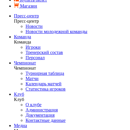
Магазин
Пресс-центр
Пресс-центр
Новости
Новости молодежной команды
Команда
Команда
Игроки
Тренерский состав
Персонал
Чемпионат
Чемпионат
Турнирная таблица
Матчи
Календарь матчей
Статистика игроков
Клуб
Клуб
О клубе
Администрация
Документация
Контактные данные
Медиа