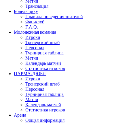
Матчи
Трансляция
Болельщику
Правила поведения зрителей
Фан-клуб
F.A.Q.
Молодежная команда
Игроки
Тренерский штаб
Персонал
Турнирная таблица
Матчи
Календарь матчей
Статистика игроков
ПАРМА-ДЮБЛ
Игроки
Тренерский штаб
Персонал
Турнирная таблица
Матчи
Календарь матчей
Статистика игроков
Арена
Общая информация