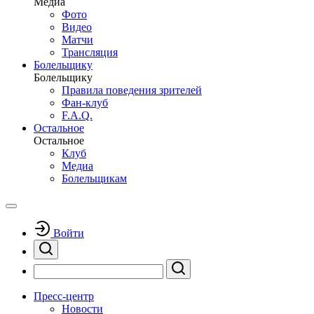
Медиа
Фото
Видео
Матчи
Трансляция
Болельщику
Болельщику
Правила поведения зрителей
Фан-клуб
F.A.Q.
Остальное
Остальное
Клуб
Медиа
Болельщикам
Войти
Пресс-центр
Новости