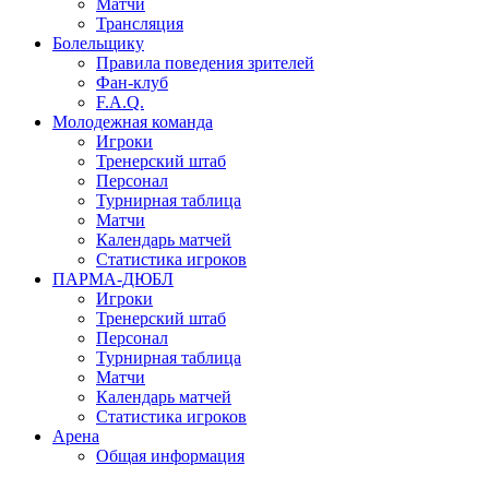
Матчи
Трансляция
Болельщику
Правила поведения зрителей
Фан-клуб
F.A.Q.
Молодежная команда
Игроки
Тренерский штаб
Персонал
Турнирная таблица
Матчи
Календарь матчей
Статистика игроков
ПАРМА-ДЮБЛ
Игроки
Тренерский штаб
Персонал
Турнирная таблица
Матчи
Календарь матчей
Статистика игроков
Арена
Общая информация