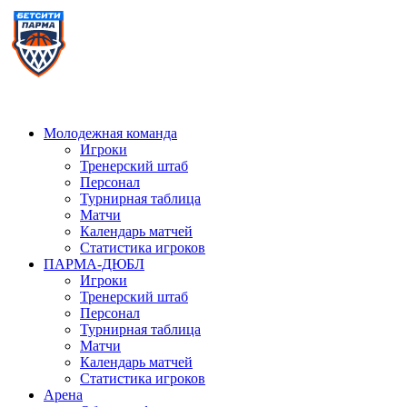
Молодежная команда
Игроки
Тренерский штаб
Персонал
Турнирная таблица
Матчи
Календарь матчей
Статистика игроков
ПАРМА-ДЮБЛ
Игроки
Тренерский штаб
Персонал
Турнирная таблица
Матчи
Календарь матчей
Статистика игроков
Арена