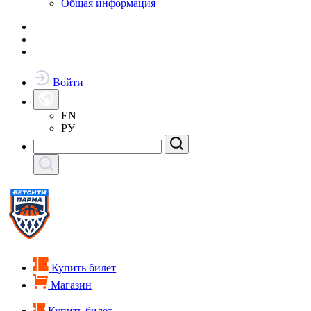
Общая информация
Войти
EN
РУ
Купить билет
Магазин
Купить билет