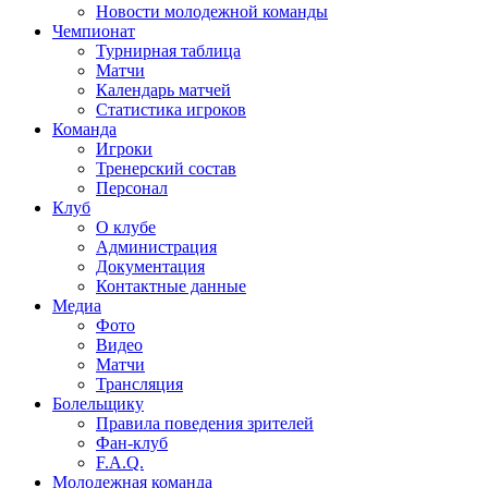
Новости молодежной команды
Чемпионат
Турнирная таблица
Матчи
Календарь матчей
Статистика игроков
Команда
Игроки
Тренерский состав
Персонал
Клуб
О клубе
Администрация
Документация
Контактные данные
Медиа
Фото
Видео
Матчи
Трансляция
Болельщику
Правила поведения зрителей
Фан-клуб
F.A.Q.
Молодежная команда