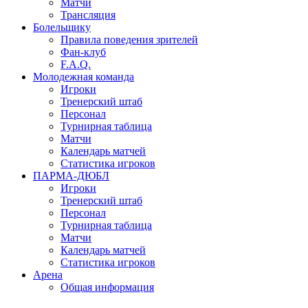
Матчи
Трансляция
Болельщику
Правила поведения зрителей
Фан-клуб
F.A.Q.
Молодежная команда
Игроки
Тренерский штаб
Персонал
Турнирная таблица
Матчи
Календарь матчей
Статистика игроков
ПАРМА-ДЮБЛ
Игроки
Тренерский штаб
Персонал
Турнирная таблица
Матчи
Календарь матчей
Статистика игроков
Арена
Общая информация