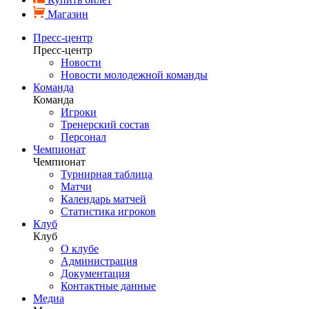
Магазин
Пресс-центр
Пресс-центр
Новости
Новости молодежной команды
Команда
Команда
Игроки
Тренерский состав
Персонал
Чемпионат
Чемпионат
Турнирная таблица
Матчи
Календарь матчей
Статистика игроков
Клуб
Клуб
О клубе
Администрация
Документация
Контактные данные
Медиа