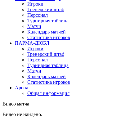
Игроки
Тренерский штаб
Персонал
Турнирная таблица
Матчи
Календарь матчей
Статистика игроков
ПАРМА-ДЮБЛ
Игроки
Тренерский штаб
Персонал
Турнирная таблица
Матчи
Календарь матчей
Статистика игроков
Арена
Общая информация
Видео матча
Видео не найдено.