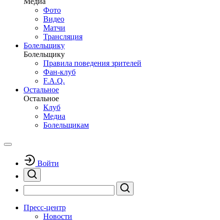
Медиа
Фото
Видео
Матчи
Трансляция
Болельщику
Болельщику
Правила поведения зрителей
Фан-клуб
F.A.Q.
Остальное
Остальное
Клуб
Медиа
Болельщикам
Войти
Пресс-центр
Новости