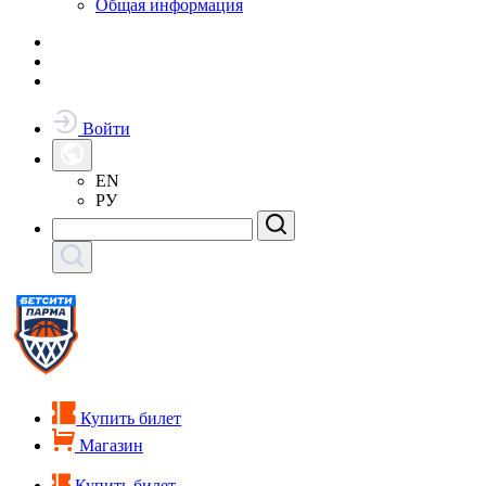
Общая информация
Войти
EN
РУ
Купить билет
Магазин
Купить билет