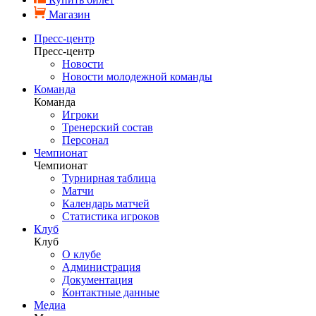
Магазин
Пресс-центр
Пресс-центр
Новости
Новости молодежной команды
Команда
Команда
Игроки
Тренерский состав
Персонал
Чемпионат
Чемпионат
Турнирная таблица
Матчи
Календарь матчей
Статистика игроков
Клуб
Клуб
О клубе
Администрация
Документация
Контактные данные
Медиа