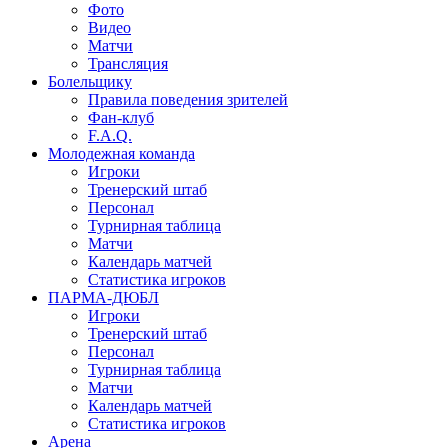
Фото
Видео
Матчи
Трансляция
Болельщику
Правила поведения зрителей
Фан-клуб
F.A.Q.
Молодежная команда
Игроки
Тренерский штаб
Персонал
Турнирная таблица
Матчи
Календарь матчей
Статистика игроков
ПАРМА-ДЮБЛ
Игроки
Тренерский штаб
Персонал
Турнирная таблица
Матчи
Календарь матчей
Статистика игроков
Арена