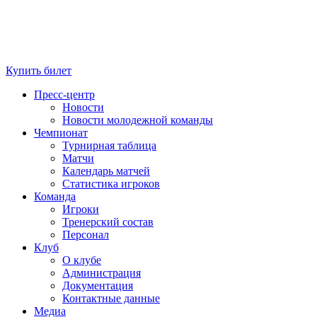
Купить билет
Пресс-центр
Новости
Новости молодежной команды
Чемпионат
Турнирная таблица
Матчи
Календарь матчей
Статистика игроков
Команда
Игроки
Тренерский состав
Персонал
Клуб
О клубе
Администрация
Документация
Контактные данные
Медиа