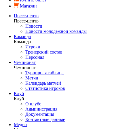
Магазин
Пресс-центр
Пресс-центр
Новости
Новости молодежной команды
Команда
Команда
Игроки
Тренерский состав
Персонал
Чемпионат
Чемпионат
Турнирная таблица
Матчи
Календарь матчей
Статистика игроков
Клуб
Клуб
О клубе
Администрация
Документация
Контактные данные
Медиа