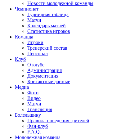
Новости молодежной команды
Чемпионат
Турнирная таблица
Матчи
Календарь матчей
Статистика игроков
Команда
Игроки
Тренерский состав
Персонал
Клуб
О клубе
Администрация
Документация
Контактные данные
Медиа
Фото
Видео
Матчи
Трансляция
Болельщику
Правила поведения зрителей
Фан-клуб
F.A.Q.
Молодежная команда