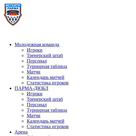
Молодежная команда
Игроки
Тренерский штаб
Персонал
Турнирная таблица
Матчи
Календарь матчей
Статистика игроков
ПАРМА-ДЮБЛ
Игроки
Тренерский штаб
Персонал
Турнирная таблица
Матчи
Календарь матчей
Статистика игроков
Арена