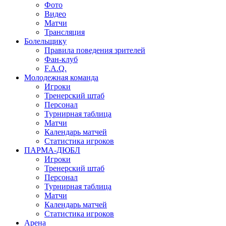
Фото
Видео
Матчи
Трансляция
Болельщику
Правила поведения зрителей
Фан-клуб
F.A.Q.
Молодежная команда
Игроки
Тренерский штаб
Персонал
Турнирная таблица
Матчи
Календарь матчей
Статистика игроков
ПАРМА-ДЮБЛ
Игроки
Тренерский штаб
Персонал
Турнирная таблица
Матчи
Календарь матчей
Статистика игроков
Арена