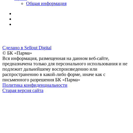
Общая информация
Сделано в Sellout Digital
© БК «Парма»
Вся информация, размещенная на данном веб-сайте,
предназначена только для персонального использования и не
подлежит дальнейшему воспроизведению или
распространению в какой-либо форме, иначе как с
письменного разрешения БК «Парма»
Политика конфиденциальности
Старая версия сайта