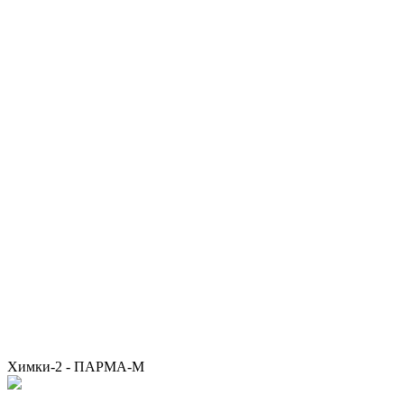
Химки-2 - ПАРМА-М