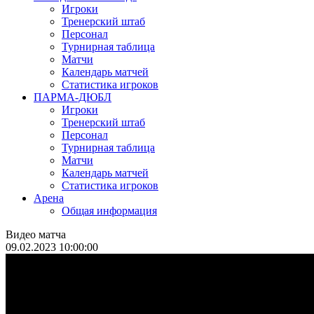
Игроки
Тренерский штаб
Персонал
Турнирная таблица
Матчи
Календарь матчей
Статистика игроков
ПАРМА-ДЮБЛ
Игроки
Тренерский штаб
Персонал
Турнирная таблица
Матчи
Календарь матчей
Статистика игроков
Арена
Общая информация
Видео матча
09.02.2023 10:00:00