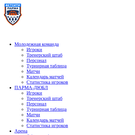
Молодежная команда
Игроки
Тренерский штаб
Персонал
Турнирная таблица
Матчи
Календарь матчей
Статистика игроков
ПАРМА-ДЮБЛ
Игроки
Тренерский штаб
Персонал
Турнирная таблица
Матчи
Календарь матчей
Статистика игроков
Арена