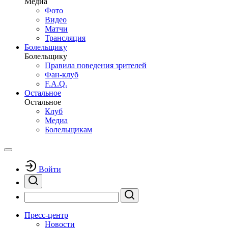
Медиа
Фото
Видео
Матчи
Трансляция
Болельщику
Болельщику
Правила поведения зрителей
Фан-клуб
F.A.Q.
Остальное
Остальное
Клуб
Медиа
Болельщикам
Войти
Пресс-центр
Новости