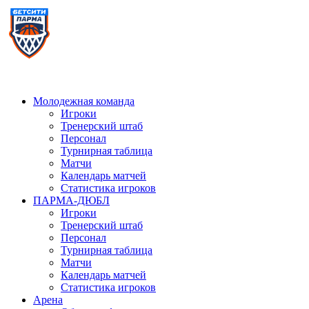
Молодежная команда
Игроки
Тренерский штаб
Персонал
Турнирная таблица
Матчи
Календарь матчей
Статистика игроков
ПАРМА-ДЮБЛ
Игроки
Тренерский штаб
Персонал
Турнирная таблица
Матчи
Календарь матчей
Статистика игроков
Арена