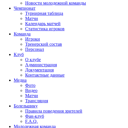
Новости молодежной команды
Чемпионат
Турнирная таблица
Матчи
Календарь матчей
Статистика игроков
Команда
Игроки
Тренерский состав
Персонал
Клуб
О клубе
Администрация
Документация
Контактные данные
Медиа
Фото
Видео
Матчи
Трансляция
Болельщику
Правила поведения зрителей
Фан-клуб
F.A.Q.
Молодежная команда