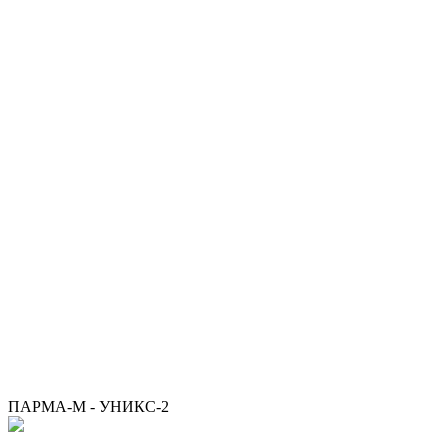
ПАРМА-М - УНИКС-2