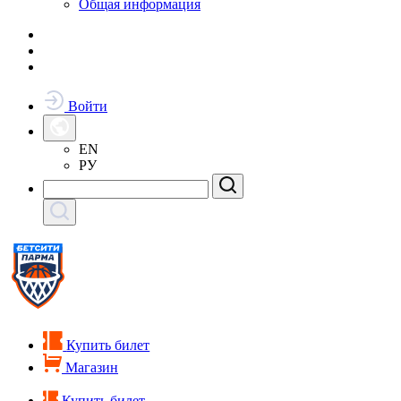
Общая информация
Войти
EN
РУ
Купить билет
Магазин
Купить билет