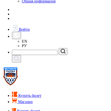
Общая информация
Войти
EN
РУ
Купить билет
Магазин
Купить билет