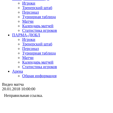
Игроки
Тренерский штаб
Персонал
Турнирная таблица
Матчи
Календарь матчей
Статистика игроков
ПАРМА-ДЮБЛ
Игроки
Тренерский штаб
Персонал
Турнирная таблица
Матчи
Календарь матчей
Статистика игроков
Арена
Общая информация
Видео матча
20.01.2018 10:00:00