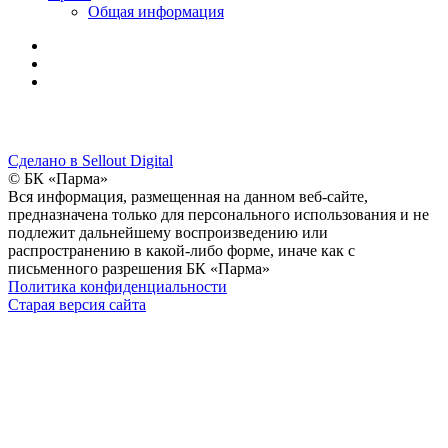
Общая информация
Сделано в Sellout Digital
© БК «Парма»
Вся информация, размещенная на данном веб-сайте,
предназначена только для персонального использования и не
подлежит дальнейшему воспроизведению или
распространению в какой-либо форме, иначе как с
письменного разрешения БК «Парма»
Политика конфиденциальности
Старая версия сайта