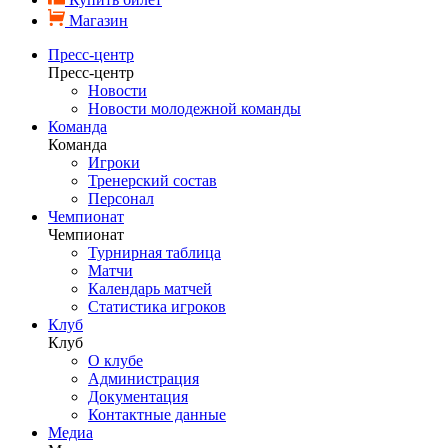
Магазин
Пресс-центр
Пресс-центр
Новости
Новости молодежной команды
Команда
Команда
Игроки
Тренерский состав
Персонал
Чемпионат
Чемпионат
Турнирная таблица
Матчи
Календарь матчей
Статистика игроков
Клуб
Клуб
О клубе
Администрация
Документация
Контактные данные
Медиа