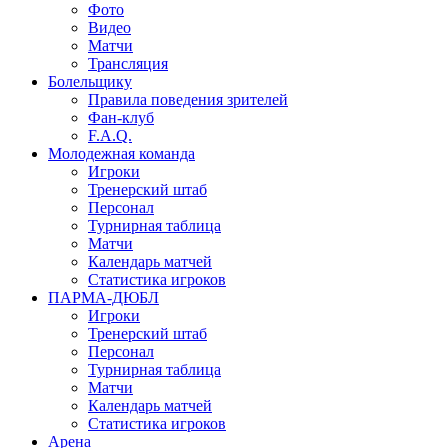
Фото
Видео
Матчи
Трансляция
Болельщику
Правила поведения зрителей
Фан-клуб
F.A.Q.
Молодежная команда
Игроки
Тренерский штаб
Персонал
Турнирная таблица
Матчи
Календарь матчей
Статистика игроков
ПАРМА-ДЮБЛ
Игроки
Тренерский штаб
Персонал
Турнирная таблица
Матчи
Календарь матчей
Статистика игроков
Арена