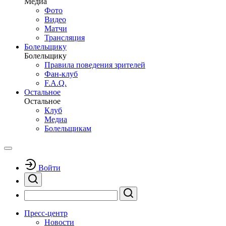
Медиа
Фото
Видео
Матчи
Трансляция
Болельщику
Болельщику
Правила поведения зрителей
Фан-клуб
F.A.Q.
Остальное
Остальное
Клуб
Медиа
Болельщикам
Войти
Пресс-центр
Новости