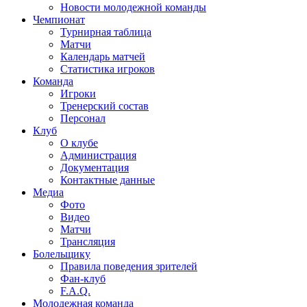
Новости молодежной команды
Чемпионат
Турнирная таблица
Матчи
Календарь матчей
Статистика игроков
Команда
Игроки
Тренерский состав
Персонал
Клуб
О клубе
Администрация
Документация
Контактные данные
Медиа
Фото
Видео
Матчи
Трансляция
Болельщику
Правила поведения зрителей
Фан-клуб
F.A.Q.
Молодежная команда