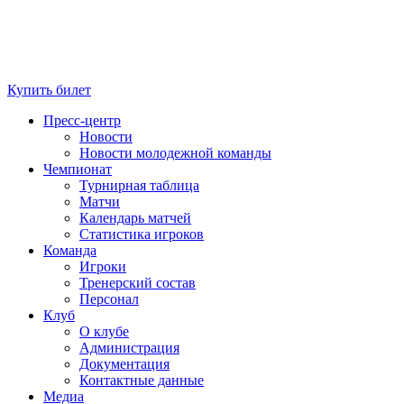
Купить билет
Пресс-центр
Новости
Новости молодежной команды
Чемпионат
Турнирная таблица
Матчи
Календарь матчей
Статистика игроков
Команда
Игроки
Тренерский состав
Персонал
Клуб
О клубе
Администрация
Документация
Контактные данные
Медиа