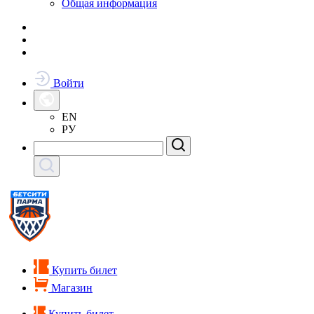
Общая информация
Войти
EN
РУ
Купить билет
Магазин
Купить билет