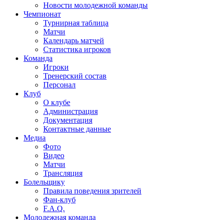
Новости молодежной команды
Чемпионат
Турнирная таблица
Матчи
Календарь матчей
Статистика игроков
Команда
Игроки
Тренерский состав
Персонал
Клуб
О клубе
Администрация
Документация
Контактные данные
Медиа
Фото
Видео
Матчи
Трансляция
Болельщику
Правила поведения зрителей
Фан-клуб
F.A.Q.
Молодежная команда