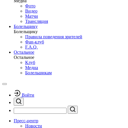
Медиа
Фото
Видео
Матчи
Трансляция
Болельщику
Болельщику
Правила поведения зрителей
Фан-клуб
F.A.Q.
Остальное
Остальное
Клуб
Медиа
Болельщикам
Войти
Пресс-центр
Новости