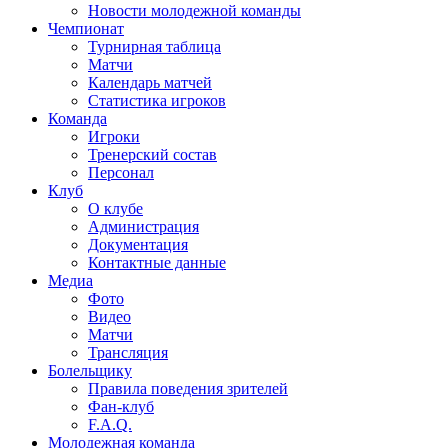
Новости молодежной команды
Чемпионат
Турнирная таблица
Матчи
Календарь матчей
Статистика игроков
Команда
Игроки
Тренерский состав
Персонал
Клуб
О клубе
Администрация
Документация
Контактные данные
Медиа
Фото
Видео
Матчи
Трансляция
Болельщику
Правила поведения зрителей
Фан-клуб
F.A.Q.
Молодежная команда