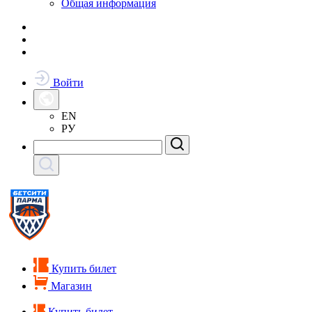
Общая информация
Войти
EN
РУ
Купить билет
Магазин
Купить билет