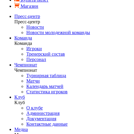
Магазин
Пресс-центр
Пресс-центр
Новости
Новости молодежной команды
Команда
Команда
Игроки
Тренерский состав
Персонал
Чемпионат
Чемпионат
Турнирная таблица
Матчи
Календарь матчей
Статистика игроков
Клуб
Клуб
О клубе
Администрация
Документация
Контактные данные
Медиа