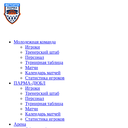
Молодежная команда
Игроки
Тренерский штаб
Персонал
Турнирная таблица
Матчи
Календарь матчей
Статистика игроков
ПАРМА-ДЮБЛ
Игроки
Тренерский штаб
Персонал
Турнирная таблица
Матчи
Календарь матчей
Статистика игроков
Арена