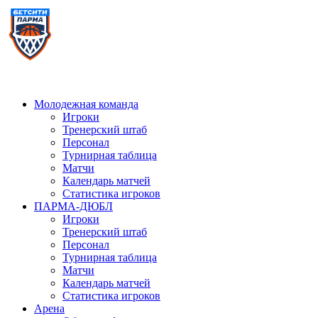
Молодежная команда
Игроки
Тренерский штаб
Персонал
Турнирная таблица
Матчи
Календарь матчей
Статистика игроков
ПАРМА-ДЮБЛ
Игроки
Тренерский штаб
Персонал
Турнирная таблица
Матчи
Календарь матчей
Статистика игроков
Арена