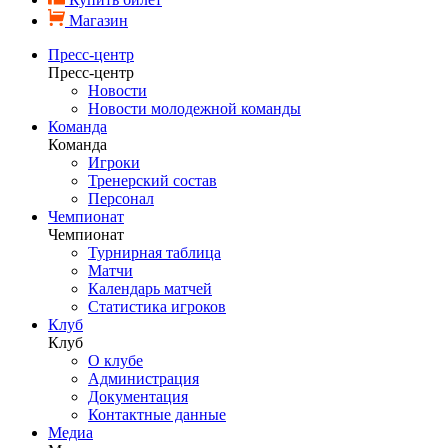
Магазин
Пресс-центр
Пресс-центр
Новости
Новости молодежной команды
Команда
Команда
Игроки
Тренерский состав
Персонал
Чемпионат
Чемпионат
Турнирная таблица
Матчи
Календарь матчей
Статистика игроков
Клуб
Клуб
О клубе
Администрация
Документация
Контактные данные
Медиа