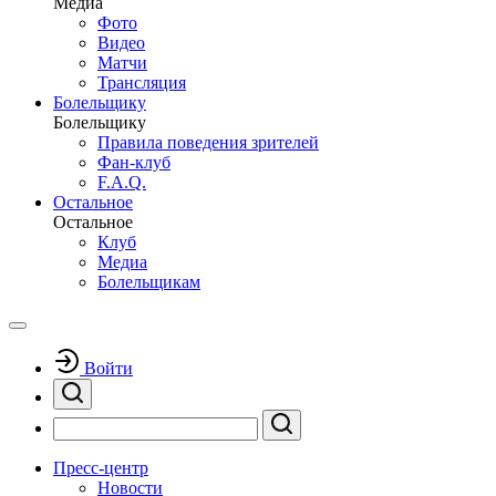
Медиа
Фото
Видео
Матчи
Трансляция
Болельщику
Болельщику
Правила поведения зрителей
Фан-клуб
F.A.Q.
Остальное
Остальное
Клуб
Медиа
Болельщикам
Войти
Пресс-центр
Новости