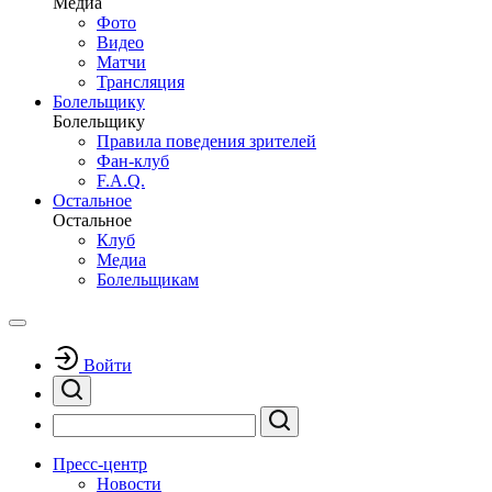
Медиа
Фото
Видео
Матчи
Трансляция
Болельщику
Болельщику
Правила поведения зрителей
Фан-клуб
F.A.Q.
Остальное
Остальное
Клуб
Медиа
Болельщикам
Войти
Пресс-центр
Новости