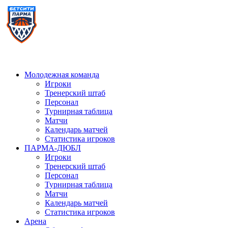
Молодежная команда
Игроки
Тренерский штаб
Персонал
Турнирная таблица
Матчи
Календарь матчей
Статистика игроков
ПАРМА-ДЮБЛ
Игроки
Тренерский штаб
Персонал
Турнирная таблица
Матчи
Календарь матчей
Статистика игроков
Арена