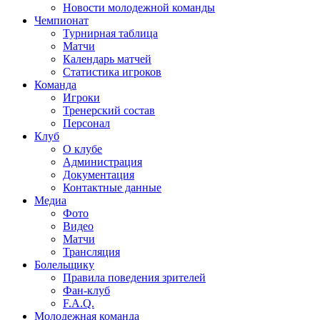
Новости молодежной команды
Чемпионат
Турнирная таблица
Матчи
Календарь матчей
Статистика игроков
Команда
Игроки
Тренерский состав
Персонал
Клуб
О клубе
Администрация
Документация
Контактные данные
Медиа
Фото
Видео
Матчи
Трансляция
Болельщику
Правила поведения зрителей
Фан-клуб
F.A.Q.
Молодежная команда