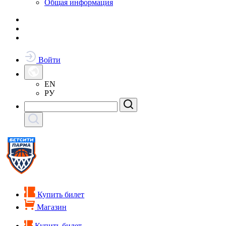
Общая информация
Войти
EN
РУ
Купить билет
Магазин
Купить билет