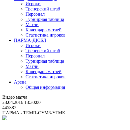
Игроки
Тренерский штаб
Персонал
Турнирная таблица
Матчи
Календарь матчей
Статистика игроков
ПАРМА-ДЮБЛ
Игроки
Тренерский штаб
Персонал
Турнирная таблица
Матчи
Календарь матчей
Статистика игроков
Арена
Общая информация
Видео матча
23.04.2016 13:30:00
445887
ПАРМА - ТЕМП-СУМЗ-УГМК