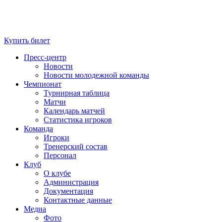
Купить билет
Пресс-центр
Новости
Новости молодежной команды
Чемпионат
Турнирная таблица
Матчи
Календарь матчей
Статистика игроков
Команда
Игроки
Тренерский состав
Персонал
Клуб
О клубе
Администрация
Документация
Контактные данные
Медиа
Фото