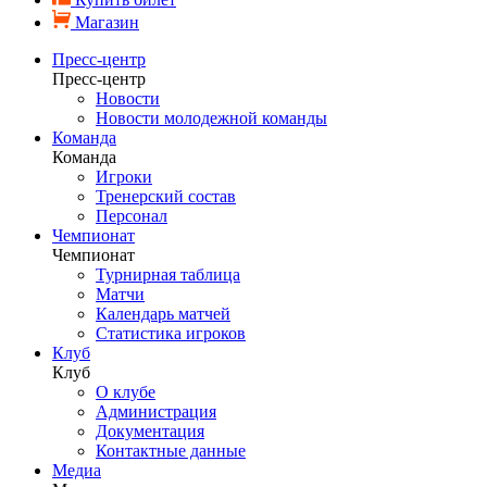
Магазин
Пресс-центр
Пресс-центр
Новости
Новости молодежной команды
Команда
Команда
Игроки
Тренерский состав
Персонал
Чемпионат
Чемпионат
Турнирная таблица
Матчи
Календарь матчей
Статистика игроков
Клуб
Клуб
О клубе
Администрация
Документация
Контактные данные
Медиа