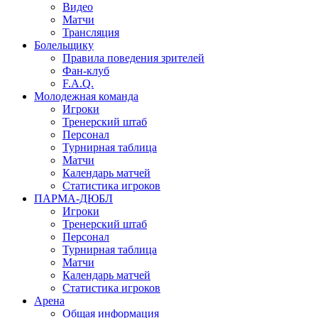
Видео
Матчи
Трансляция
Болельщику
Правила поведения зрителей
Фан-клуб
F.A.Q.
Молодежная команда
Игроки
Тренерский штаб
Персонал
Турнирная таблица
Матчи
Календарь матчей
Статистика игроков
ПАРМА-ДЮБЛ
Игроки
Тренерский штаб
Персонал
Турнирная таблица
Матчи
Календарь матчей
Статистика игроков
Арена
Общая информация