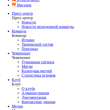
Магазин
Пресс-центр
Пресс-центр
Новости
Новости молодежной команды
Команда
Команда
Игроки
Тренерский состав
Персонал
Чемпионат
Чемпионат
Турнирная таблица
Матчи
Календарь матчей
Статистика игроков
Клуб
Клуб
О клубе
Администрация
Документация
Контактные данные
Медиа