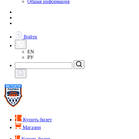
Общая информация
Войти
EN
РУ
Купить билет
Магазин
Купить билет