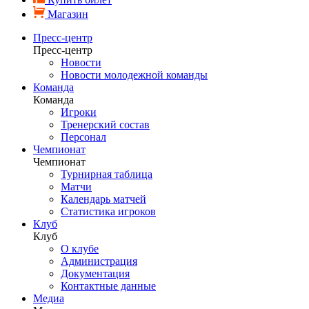
Магазин
Пресс-центр
Пресс-центр
Новости
Новости молодежной команды
Команда
Команда
Игроки
Тренерский состав
Персонал
Чемпионат
Чемпионат
Турнирная таблица
Матчи
Календарь матчей
Статистика игроков
Клуб
Клуб
О клубе
Администрация
Документация
Контактные данные
Медиа