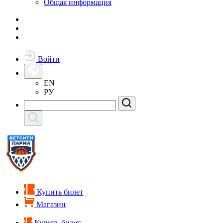
Общая информация
Войти
EN
РУ
Купить билет
Магазин
Купить билет