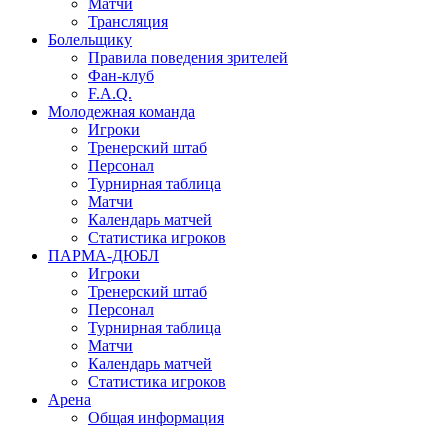
Матчи
Трансляция
Болельщику
Правила поведения зрителей
Фан-клуб
F.A.Q.
Молодежная команда
Игроки
Тренерский штаб
Персонал
Турнирная таблица
Матчи
Календарь матчей
Статистика игроков
ПАРМА-ДЮБЛ
Игроки
Тренерский штаб
Персонал
Турнирная таблица
Матчи
Календарь матчей
Статистика игроков
Арена
Общая информация