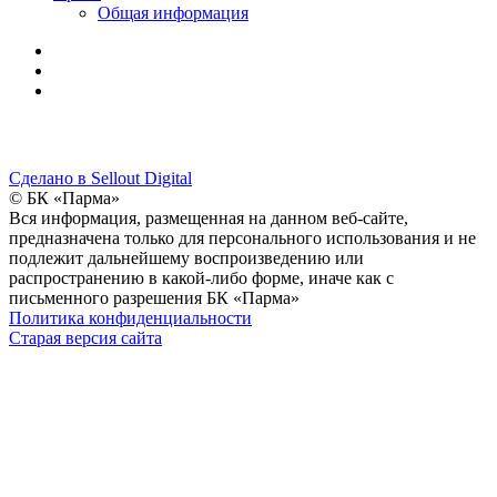
Общая информация
Сделано в Sellout Digital
© БК «Парма»
Вся информация, размещенная на данном веб-сайте,
предназначена только для персонального использования и не
подлежит дальнейшему воспроизведению или
распространению в какой-либо форме, иначе как с
письменного разрешения БК «Парма»
Политика конфиденциальности
Старая версия сайта