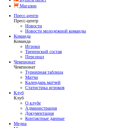
Магазин
Пресс-центр
Пресс-центр
Новости
Новости молодежной команды
Команда
Команда
Игроки
Тренерский состав
Персонал
Чемпионат
Чемпионат
Турнирная таблица
Матчи
Календарь матчей
Статистика игроков
Клуб
Клуб
О клубе
Администрация
Документация
Контактные данные
Медиа