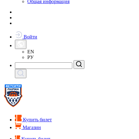
Общая информация
Войти
EN
РУ
Купить билет
Магазин
Купить билет