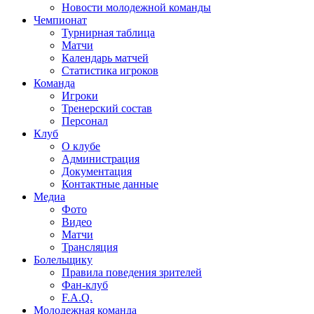
Новости молодежной команды
Чемпионат
Турнирная таблица
Матчи
Календарь матчей
Статистика игроков
Команда
Игроки
Тренерский состав
Персонал
Клуб
О клубе
Администрация
Документация
Контактные данные
Медиа
Фото
Видео
Матчи
Трансляция
Болельщику
Правила поведения зрителей
Фан-клуб
F.A.Q.
Молодежная команда