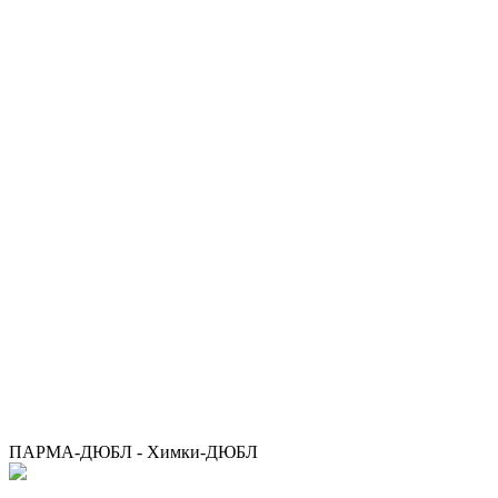
ПАРМА-ДЮБЛ - Химки-ДЮБЛ