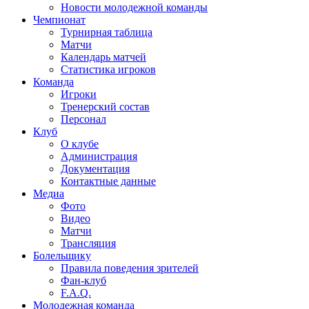
Новости молодежной команды
Чемпионат
Турнирная таблица
Матчи
Календарь матчей
Статистика игроков
Команда
Игроки
Тренерский состав
Персонал
Клуб
О клубе
Администрация
Документация
Контактные данные
Медиа
Фото
Видео
Матчи
Трансляция
Болельщику
Правила поведения зрителей
Фан-клуб
F.A.Q.
Молодежная команда