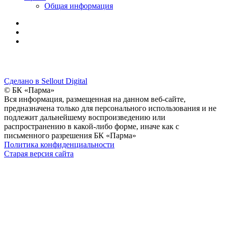
Общая информация
Сделано в Sellout Digital
© БК «Парма»
Вся информация, размещенная на данном веб-сайте,
предназначена только для персонального использования и не
подлежит дальнейшему воспроизведению или
распространению в какой-либо форме, иначе как с
письменного разрешения БК «Парма»
Политика конфиденциальности
Старая версия сайта