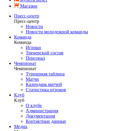
Магазин
Пресс-центр
Пресс-центр
Новости
Новости молодежной команды
Команда
Команда
Игроки
Тренерский состав
Персонал
Чемпионат
Чемпионат
Турнирная таблица
Матчи
Календарь матчей
Статистика игроков
Клуб
Клуб
О клубе
Администрация
Документация
Контактные данные
Медиа