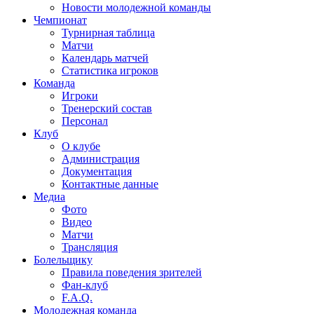
Новости молодежной команды
Чемпионат
Турнирная таблица
Матчи
Календарь матчей
Статистика игроков
Команда
Игроки
Тренерский состав
Персонал
Клуб
О клубе
Администрация
Документация
Контактные данные
Медиа
Фото
Видео
Матчи
Трансляция
Болельщику
Правила поведения зрителей
Фан-клуб
F.A.Q.
Молодежная команда