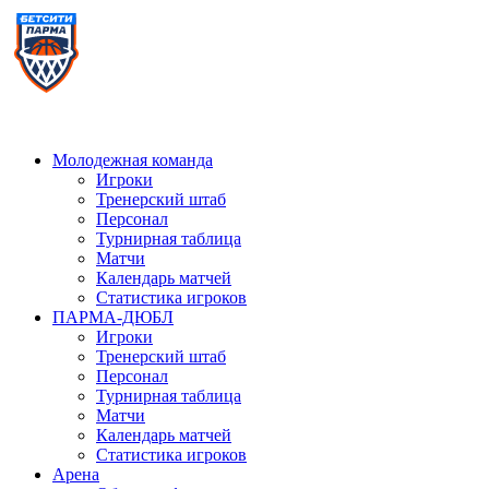
Молодежная команда
Игроки
Тренерский штаб
Персонал
Турнирная таблица
Матчи
Календарь матчей
Статистика игроков
ПАРМА-ДЮБЛ
Игроки
Тренерский штаб
Персонал
Турнирная таблица
Матчи
Календарь матчей
Статистика игроков
Арена