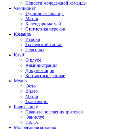
Новости молодежной команды
Чемпионат
Турнирная таблица
Матчи
Календарь матчей
Статистика игроков
Команда
Игроки
Тренерский состав
Персонал
Клуб
О клубе
Администрация
Документация
Контактные данные
Медиа
Фото
Видео
Матчи
Трансляция
Болельщику
Правила поведения зрителей
Фан-клуб
F.A.Q.
Молодежная команда