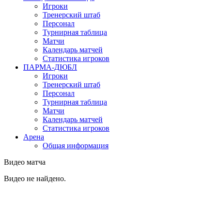
Игроки
Тренерский штаб
Персонал
Турнирная таблица
Матчи
Календарь матчей
Статистика игроков
ПАРМА-ДЮБЛ
Игроки
Тренерский штаб
Персонал
Турнирная таблица
Матчи
Календарь матчей
Статистика игроков
Арена
Общая информация
Видео матча
Видео не найдено.