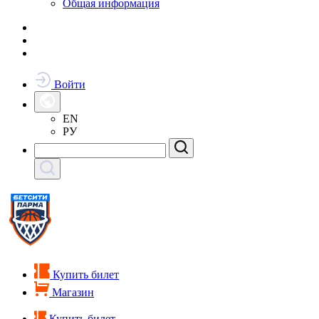
Общая информация
Войти
EN
РУ
Купить билет
Магазин
Купить билет