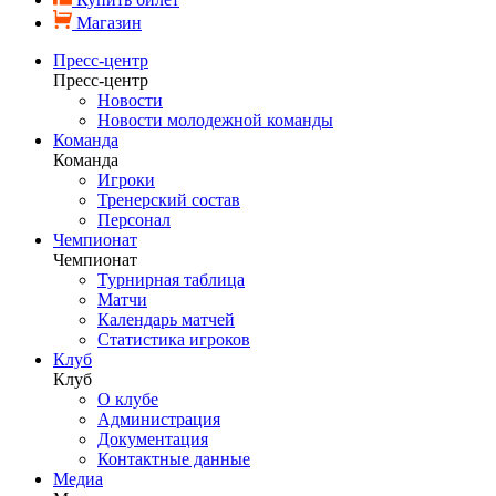
Магазин
Пресс-центр
Пресс-центр
Новости
Новости молодежной команды
Команда
Команда
Игроки
Тренерский состав
Персонал
Чемпионат
Чемпионат
Турнирная таблица
Матчи
Календарь матчей
Статистика игроков
Клуб
Клуб
О клубе
Администрация
Документация
Контактные данные
Медиа