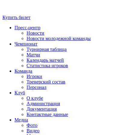
Купить билет
Пресс-центр
Новости
Новости молодежной команды
Чемпионат
Турнирная таблица
Матчи
Календарь матчей
Статистика игроков
Команда
Игроки
Тренерский состав
Персонал
Клуб
О клубе
Администрация
Документация
Контактные данные
Медиа
Фото
Видео