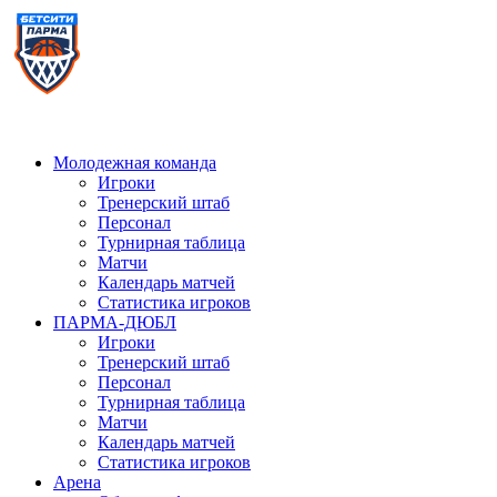
Молодежная команда
Игроки
Тренерский штаб
Персонал
Турнирная таблица
Матчи
Календарь матчей
Статистика игроков
ПАРМА-ДЮБЛ
Игроки
Тренерский штаб
Персонал
Турнирная таблица
Матчи
Календарь матчей
Статистика игроков
Арена