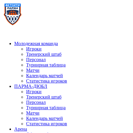
Молодежная команда
Игроки
Тренерский штаб
Персонал
Турнирная таблица
Матчи
Календарь матчей
Статистика игроков
ПАРМА-ДЮБЛ
Игроки
Тренерский штаб
Персонал
Турнирная таблица
Матчи
Календарь матчей
Статистика игроков
Арена