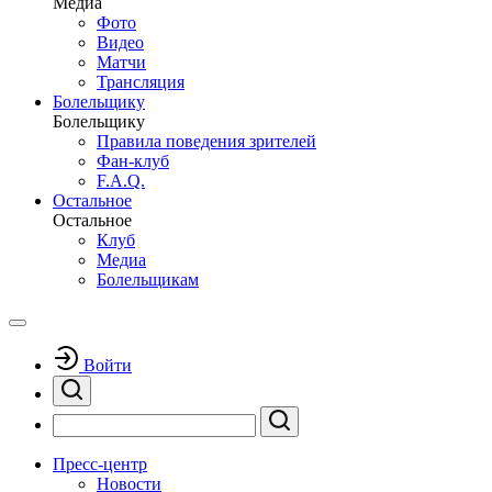
Медиа
Фото
Видео
Матчи
Трансляция
Болельщику
Болельщику
Правила поведения зрителей
Фан-клуб
F.A.Q.
Остальное
Остальное
Клуб
Медиа
Болельщикам
Войти
Пресс-центр
Новости