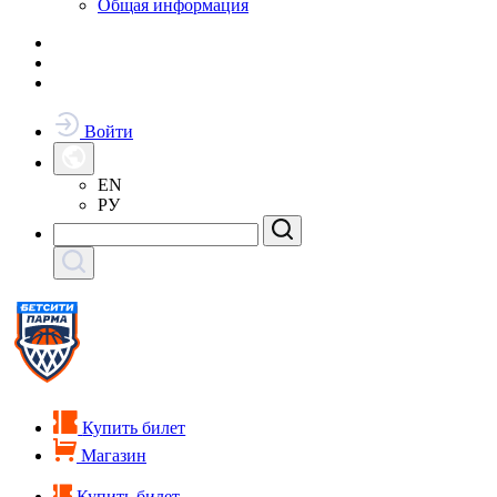
Общая информация
Войти
EN
РУ
Купить билет
Магазин
Купить билет