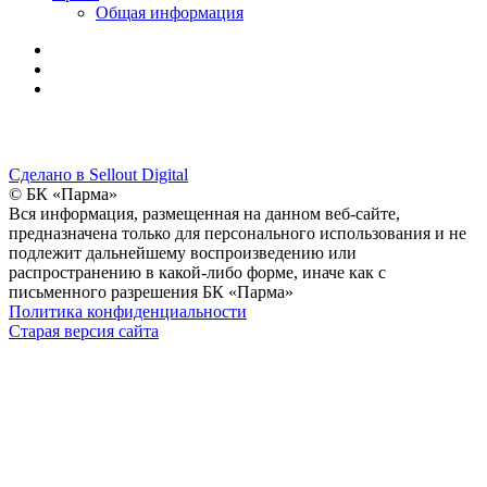
Общая информация
Сделано в Sellout Digital
© БК «Парма»
Вся информация, размещенная на данном веб-сайте,
предназначена только для персонального использования и не
подлежит дальнейшему воспроизведению или
распространению в какой-либо форме, иначе как с
письменного разрешения БК «Парма»
Политика конфиденциальности
Старая версия сайта