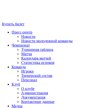
Купить билет
Пресс-центр
Новости
Новости молодежной команды
Чемпионат
Турнирная таблица
Матчи
Календарь матчей
Статистика игроков
Команда
Игроки
Тренерский состав
Персонал
Клуб
О клубе
Администрация
Документация
Контактные данные
Медиа