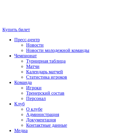
Купить билет
Пресс-центр
Новости
Новости молодежной команды
Чемпионат
Турнирная таблица
Матчи
Календарь матчей
Статистика игроков
Команда
Игроки
Тренерский состав
Персонал
Клуб
О клубе
Администрация
Документация
Контактные данные
Медиа