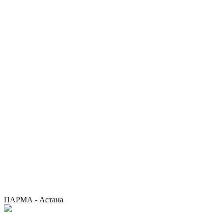
ПАРМА - Астана