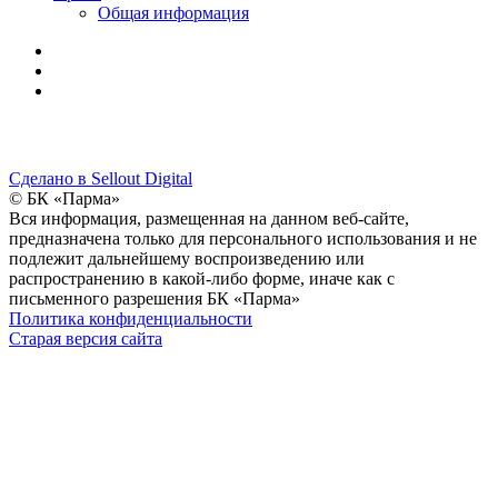
Общая информация
Сделано в Sellout Digital
© БК «Парма»
Вся информация, размещенная на данном веб-сайте,
предназначена только для персонального использования и не
подлежит дальнейшему воспроизведению или
распространению в какой-либо форме, иначе как с
письменного разрешения БК «Парма»
Политика конфиденциальности
Старая версия сайта