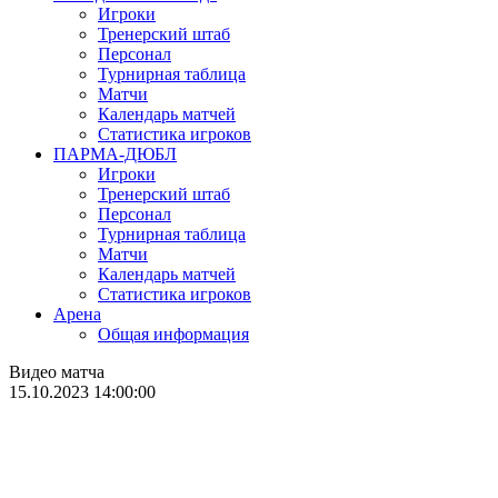
Игроки
Тренерский штаб
Персонал
Турнирная таблица
Матчи
Календарь матчей
Статистика игроков
ПАРМА-ДЮБЛ
Игроки
Тренерский штаб
Персонал
Турнирная таблица
Матчи
Календарь матчей
Статистика игроков
Арена
Общая информация
Видео матча
15.10.2023 14:00:00