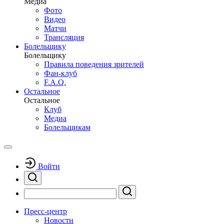
Медиа
Фото
Видео
Матчи
Трансляция
Болельщику
Болельщику
Правила поведения зрителей
Фан-клуб
F.A.Q.
Остальное
Остальное
Клуб
Медиа
Болельщикам
Войти
Пресс-центр
Новости