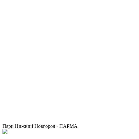
Пари Нижний Новгород - ПАРМА