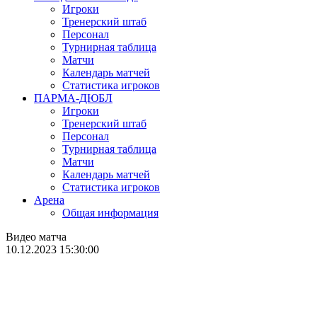
Игроки
Тренерский штаб
Персонал
Турнирная таблица
Матчи
Календарь матчей
Статистика игроков
ПАРМА-ДЮБЛ
Игроки
Тренерский штаб
Персонал
Турнирная таблица
Матчи
Календарь матчей
Статистика игроков
Арена
Общая информация
Видео матча
10.12.2023 15:30:00