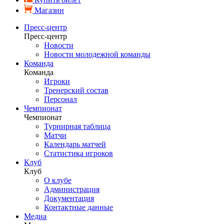
Магазин
Пресс-центр
Пресс-центр
Новости
Новости молодежной команды
Команда
Команда
Игроки
Тренерский состав
Персонал
Чемпионат
Чемпионат
Турнирная таблица
Матчи
Календарь матчей
Статистика игроков
Клуб
Клуб
О клубе
Администрация
Документация
Контактные данные
Медиа